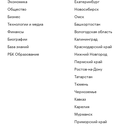
Экономика
Екатеринбург
В Абхазии во второй раз за неделю
Общество
Новосибирск
произошло отключение электричества
Бизнес
Омск
Общество
Как работает крупнейшая товарно-
Технологии и медиа
Башкортостан
сырьевая биржа страны
Финансы
Вологодская область
РБК и Петербургская Биржа
Биографии
Калининград
Двух девочек после атаки БПЛА под
База знаний
Краснодарский край
Геленджиком доставили в больницу
Москвы
РБК Образование
Нижний Новгород
Политика
Пермский край
Жить как итальянская бабушка: что
Ростов-на-Дону
такое нонна-максинг
Татарстан
Общество
Тюмень
Загрузить еще
Черноземье
Кавказ
Карелия
Мурманск
Приморский край