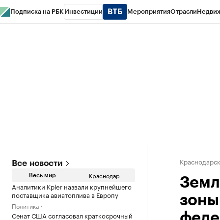
Подписка на РБК
Инвестиции
Мероприятия
Отрасли
Недви
РБК Курсы
РБК Life
Тренды
Визионеры
Национальные проекты
Горо
Газета
Спецпроекты СПб
Конференции СПб
Спецпроекты
Проверк
Краснодарск
Все новости
Краснодар
Весь мир
Земл
Аналитики Kpler назвали крупнейшего
поставщика авиатоплива в Европу
зоны
Политика
Сенат США согласовал краткосрочный
феде