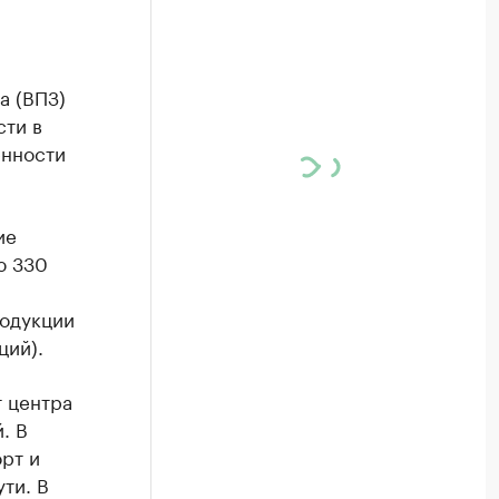
а (ВПЗ)
сти в
енности
ие
ю 330
родукции
ций).
т центра
. В
рт и
ти. В