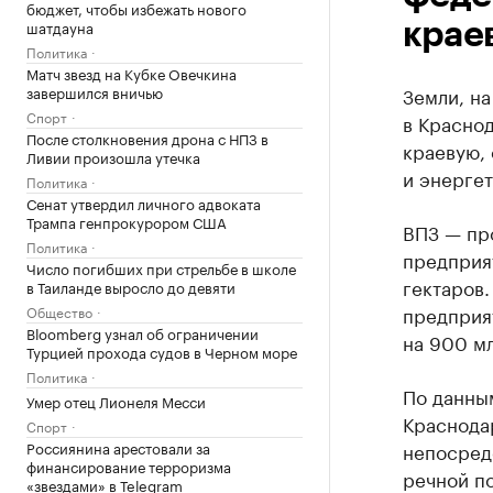
бюджет, чтобы избежать нового
шатдауна
крае
Политика
Матч звезд на Кубке Овечкина
завершился вничью
Земли, н
Спорт
в Краснод
После столкновения дрона с НПЗ в
краевую,
Ливии произошла утечка
и энергет
Политика
Сенат утвердил личного адвоката
Трампа генпрокурором США
ВПЗ — пр
Политика
предприя
Число погибших при стрельбе в школе
гектаров.
в Таиланде выросло до девяти
предприят
Общество
Bloomberg узнал об ограничении
на 900 мл
Турцией прохода судов в Черном море
Политика
По данным
Умер отец Лионеля Месси
Краснода
Спорт
Россиянина арестовали за
непосред
финансирование терроризма
речной по
«звездами» в Telegram