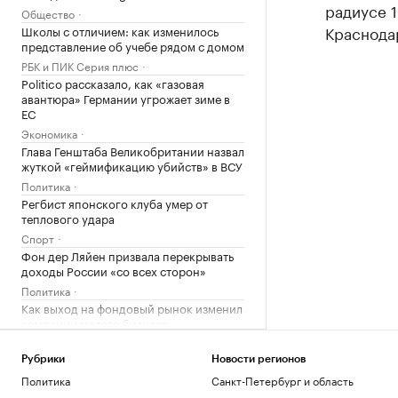
радиусе 
Общество
Краснодар
Школы с отличием: как изменилось
представление об учебе рядом с домом
РБК и ПИК Серия плюс
Politico рассказало, как «газовая
авантюра» Германии угрожает зиме в
ЕС
Экономика
Глава Генштаба Великобритании назвал
жуткой «геймификацию убийств» в ВСУ
Политика
Регбист японского клуба умер от
теплового удара
Спорт
Фон дер Ляйен призвала перекрывать
доходы России «со всех сторон»
Политика
Как выход на фондовый рынок изменил
компании малого бизнеса
РБК и МСП Банк
Обладатель Кубка Стэнли Кузнецов
Рубрики
Новости регионов
подписал контракт с «Сибирью»
Политика
Санкт-Петербург и область
Спорт