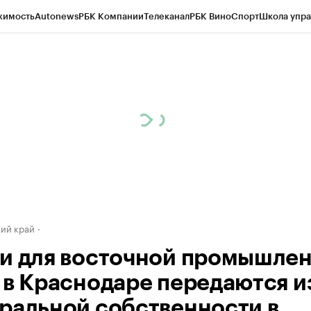
жимость
Autonews
РБК Компании
Телеканал
РБК Вино
Спорт
Школа упра
д
Стиль
Крипто
РБК Бизнес-среда
Дискуссионный клуб
Исследования
К
а контрагентов
Политика
Экономика
Бизнес
Технологии и медиа
Фина
ий край
и для восточной промышле
 в Краснодаре передаются и
ральной собственности в