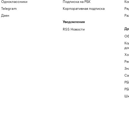
Одноклассники
Подписка на РБК
Ко
Telegram
Корпоративная подписка
Ре
Дзен
Ра
Уведомления
RSS Новости
Др
Об
Ко
до
Хо
Ре
Зн
Са
РБ
РБ
Шк