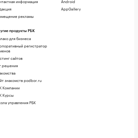
нтактная информация
Android
дакция
AppGallery
змещение рекламы
угие продукты РБК
лако для бизнеса
рпоративный регистратор
менов
стинг сайтов
г.решения
акомства
йт знакомств podbor.ru
К Компании
К Курсы
ола управления РБК