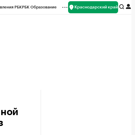
Краснодарский край
вления РБК
РБК Образование
редитные рейтинги
Франшизы
нсы
Рынок наличной валюты
нной
з