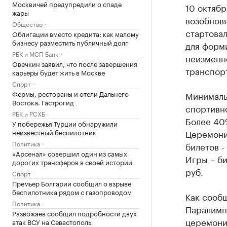
Москвичей предупредили о спаде
10 октяб
жары
возобновя
Общество
стартовал
Облигации вместо кредита: как малому
бизнесу разместить публичный долг
для форми
РБК и МСП Банк
неизменно
Овечкин заявил, что после завершения
транспорт
карьеры будет жить в Москве
Спорт
Фермы, рестораны и отели Дальнего
Минимальн
Востока. Гастрогид
спортивно
РБК и РСХБ
Более 40%
У побережья Турции обнаружили
неизвестный беспилотник
Церемонии
Политика
билетов -
«Арсенал» совершил один из самых
Игры – би
дорогих трансферов в своей истории
руб.
Спорт
Премьер Болгарии сообщил о взрыве
беспилотника рядом с газопроводом
Как сооб
Политика
Паралимпи
Развожаев сообщил подробности двух
церемонию
атак ВСУ на Севастополь