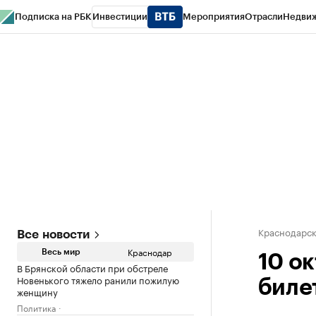
Подписка на РБК
Инвестиции
Мероприятия
Отрасли
Недви
РБК Курсы
РБК Life
Тренды
Визионеры
Национальные проекты
Горо
Газета
Спецпроекты СПб
Конференции СПб
Спецпроекты
Проверк
Краснодарск
Все новости
Краснодар
Весь мир
10 о
В Брянской области при обстреле
Новенького тяжело ранили пожилую
биле
женщину
Политика