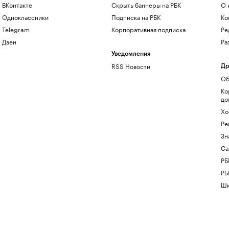
ВКонтакте
Скрыть баннеры на РБК
О 
Одноклассники
Подписка на РБК
Ко
Telegram
Корпоративная подписка
Ре
Дзен
Ра
Уведомления
RSS Новости
Др
Об
Ко
до
Хо
Ре
Зн
Са
РБ
РБ
Шк