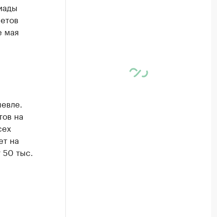
иады
летов
е мая
шевле.
тов на
сех
ет на
 50 тыс.