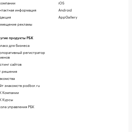
компании
iOS
нтактная информация
Android
дакция
AppGallery
змещение рекламы
угие продукты РБК
лако для бизнеса
рпоративный регистратор
менов
стинг сайтов
г.решения
акомства
йт знакомств podbor.ru
К Компании
К Курсы
ола управления РБК