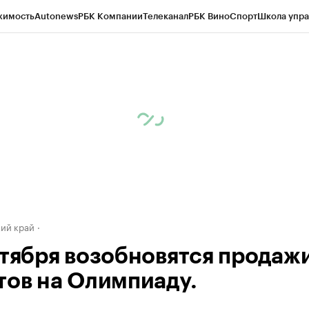
жимость
Autonews
РБК Компании
Телеканал
РБК Вино
Спорт
Школа упра
д
Стиль
Крипто
РБК Бизнес-среда
Дискуссионный клуб
Исследования
К
а контрагентов
Политика
Экономика
Бизнес
Технологии и медиа
Фина
ий край
ктября возобновятся продаж
тов на Олимпиаду.