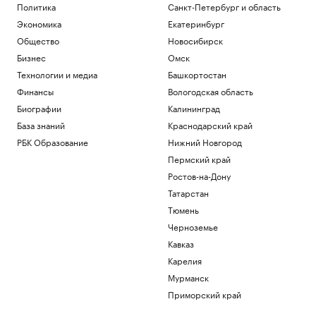
Матч звезд на Кубке Овечкина
Политика
Санкт-Петербург и область
завершился вничью
Экономика
Екатеринбург
Спорт
Общество
Новосибирск
После столкновения дрона с НПЗ в
Ливии произошла утечка
Бизнес
Омск
Политика
Технологии и медиа
Башкортостан
Сенат утвердил личного адвоката
Финансы
Вологодская область
Трампа генпрокурором США
Биографии
Калининград
Политика
База знаний
Краснодарский край
Число погибших при стрельбе в школе
в Таиланде выросло до девяти
РБК Образование
Нижний Новгород
Общество
Пермский край
Bloomberg узнал об ограничении
Ростов-на-Дону
Турцией прохода судов в Черном море
Татарстан
Политика
Тюмень
Загрузить еще
Черноземье
Кавказ
Карелия
Мурманск
Приморский край