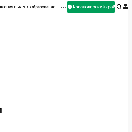
Краснодарский край
вления РБК
РБК Образование
редитные рейтинги
Франшизы
нсы
Рынок наличной валюты
и