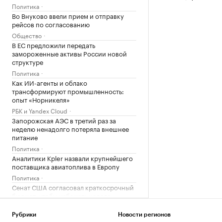
Политика
Во Внуково ввели прием и отправку
рейсов по согласованию
Общество
В ЕС предложили передать
замороженные активы России новой
структуре
Политика
Как ИИ-агенты и облако
трансформируют промышленность:
опыт «Норникеля»
РБК и Yandex Cloud
Запорожская АЭС в третий раз за
неделю ненадолго потеряла внешнее
питание
Политика
Аналитики Kpler назвали крупнейшего
поставщика авиатоплива в Европу
Политика
Сенат США согласовал краткосрочный
бюджет, чтобы избежать нового
шатдауна
Политика
Рубрики
Новости регионов