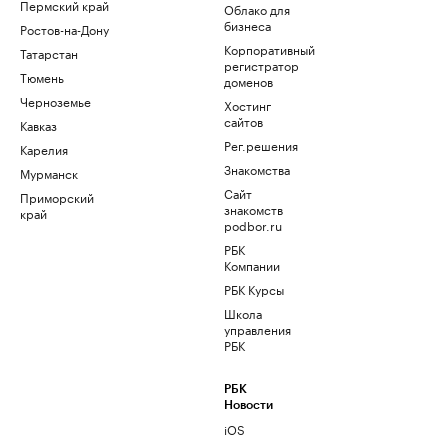
Пермский край
Облако для
бизнеса
Ростов-на-Дону
Корпоративный
Татарстан
регистратор
Тюмень
доменов
Черноземье
Хостинг
сайтов
Кавказ
Рег.решения
Карелия
Знакомства
Мурманск
Сайт
Приморский
знакомств
край
podbor.ru
РБК
Компании
РБК Курсы
Школа
управления
РБК
РБК
Новости
iOS