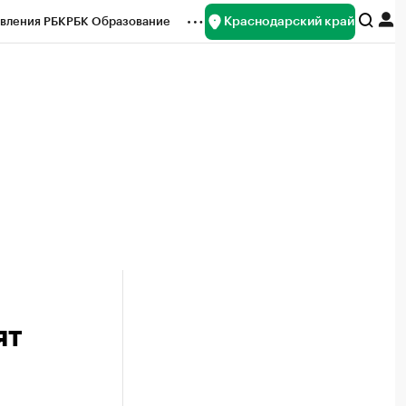
Краснодарский край
вления РБК
РБК Образование
редитные рейтинги
Франшизы
нсы
Рынок наличной валюты
ят