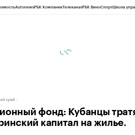
жимость
Autonews
РБК Компании
Телеканал
РБК Вино
Спорт
Школа упра
д
Стиль
Крипто
РБК Бизнес-среда
Дискуссионный клуб
Исследования
К
а контрагентов
Политика
Экономика
Бизнес
Технологии и медиа
Фина
ий край
ионный фонд: Кубанцы трат
ринский капитал на жилье.