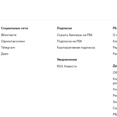
Социальные сети
Подписки
РБ
ВКонтакте
Скрыть баннеры на РБК
О 
Одноклассники
Подписка на РБК
Ко
Telegram
Корпоративная подписка
Ре
Дзен
Ра
Уведомления
RSS Новости
Др
Об
Ко
до
Хо
Ре
Зн
Са
РБ