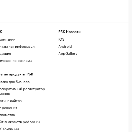
К
РБК Новости
компании
iOS
нтактная информация
Android
дакция
AppGallery
змещение рекламы
угие продукты РБК
лако для бизнеса
рпоративный регистратор
менов
стинг сайтов
г.решения
акомства
йт знакомств podbor.ru
К Компании