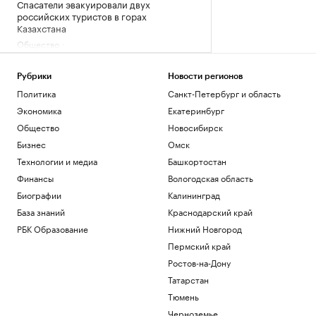
Спасатели эвакуировали двух
российских туристов в горах
Казахстана
Общество
Число антикоррупционных исков в
Москве выросло почти на треть за
Рубрики
Новости регионов
полгода
Политика
Санкт-Петербург и область
Общество
Экономика
Екатеринбург
«Росатом» подписал соглашение о
строительстве ветропарка в Киргизии
Общество
Новосибирск
Политика
Бизнес
Омск
Во дворе многоэтажки в Краснодаре
Технологии и медиа
Башкортостан
обнаружили обломки БПЛА
Финансы
Вологодская область
Краснодарский край
Биографии
Калининград
Семь признаков успешного бизнес-
центра
База знаний
Краснодарский край
РБК и Upside
РБК Образование
Нижний Новгород
Пермский край
Загрузить еще
Ростов-на-Дону
Татарстан
Тюмень
Черноземье