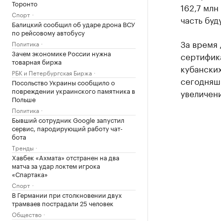
Торонто
162,7 млн
Спорт
часть бу
Балицкий сообщил об ударе дрона ВСУ
по рейсовому автобусу
За время
Политика
Зачем экономике России нужна
сертифика
товарная биржа
кубанских
РБК и Петербургская Биржа
сегодняшн
Посольство Украины сообщило о
повреждении украинского памятника в
увеличени
Польше
Политика
Бывший сотрудник Google запустил
сервис, пародирующий работу чат-
бота
Тренды
Хавбек «Ахмата» отстранен на два
матча за удар локтем игрока
«Спартака»
Спорт
В Германии при столкновении двух
трамваев пострадали 25 человек
Общество