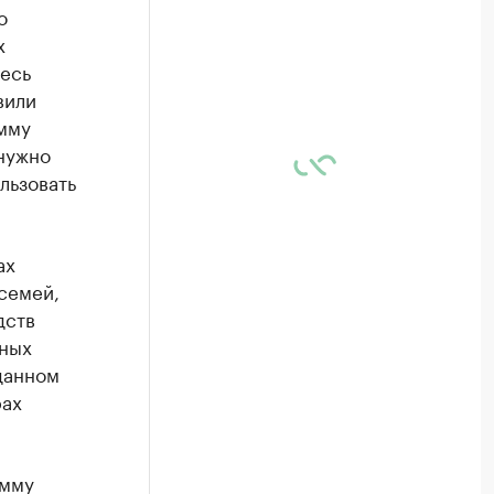
о
х
весь
вили
мму
 нужно
льзовать
ах
семей,
дств
щных
данном
рах
умму