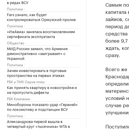
в рядах ВСУ
Самым по
Политика
капитала
Fars узнало, как будет
займов, с
контролироваться Ормузский пролив
период д
Политика
«ИжАвиа» занялась восстановлением
средства
сертификата эксплуатанта
более 9,7
Общество
ждать, ко
МИД России заявил, что Армения
демонстративно «заигрывает» с
сразу.
Украиной
Политика
Всего же
Зачем инвестировать в торговые
пространства на первых этажах
Краснодар
РБК и ПИК Серия плюс
определи
Как принять квартиру в новостройке и
материнск
не пропустить дефекты
условий н
РБК Компании
случае ре
Минобороны показало удар «Гераней»
по локомотиву и подстанции ВСУ
улучшени
Политика
Александрова первой вышла в
Поступило
четвертый круг «тысячника» WTA в