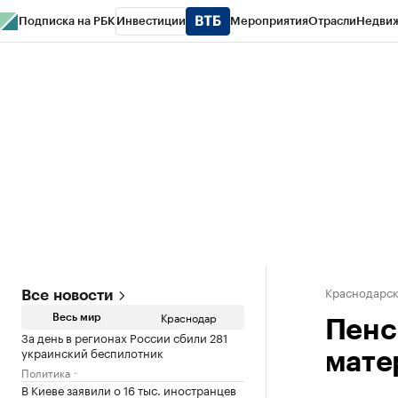
Подписка на РБК
Инвестиции
Мероприятия
Отрасли
Недви
РБК Курсы
РБК Life
Тренды
Визионеры
Национальные проекты
Горо
Газета
Спецпроекты СПб
Конференции СПб
Спецпроекты
Проверк
Краснодарск
Все новости
Краснодар
Весь мир
Пенс
За день в регионах России сбили 281
украинский беспилотник
мате
Политика
В Киеве заявили о 16 тыс. иностранцев