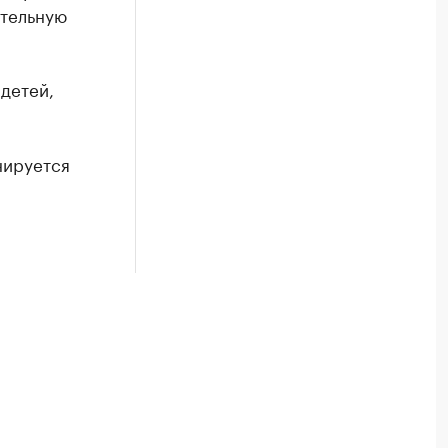
ительную
детей,
нируется