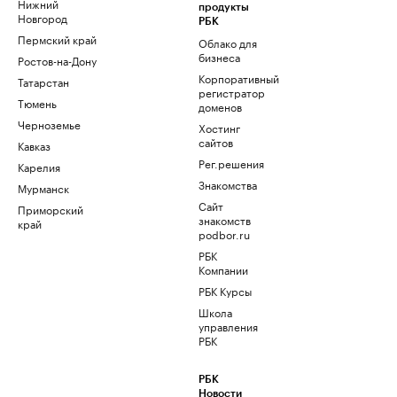
Нижний
продукты
Новгород
РБК
Пермский край
Облако для
бизнеса
Ростов-на-Дону
Корпоративный
Татарстан
регистратор
Тюмень
доменов
Черноземье
Хостинг
сайтов
Кавказ
Рег.решения
Карелия
Знакомства
Мурманск
Сайт
Приморский
знакомств
край
podbor.ru
РБК
Компании
РБК Курсы
Школа
управления
РБК
РБК
Новости