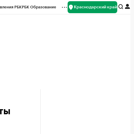
Краснодарский край
вления РБК
РБК Образование
редитные рейтинги
Франшизы
нсы
Рынок наличной валюты
ты