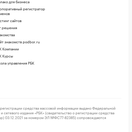
лако для бизнеса
рпоративный регистратор
менов
стинг сайтов
г.решения
акомства
йт знакомств podbor.ru
К Компании
К Курсы
ола управления РБК
регистрации средства массовой информации выдано Федеральной
и сетевого издания «РБК» (свидетельство о регистрации средства
ор) 03.12.2021 за номером ЭЛ №ФС77-82385) сопровождаются