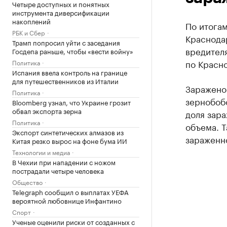
Четыре доступных и понятных
инструмента диверсификации
накоплений
По итогам
РБК и Сбер
Краснода
Трамп попросил уйти с заседания
вредител
Госдепа раньше, чтобы «вести войну»
по Красн
Политика
Испания ввела контроль на границе
для путешественников из Италии
Заражено 
Политика
зернобобо
Bloomberg узнал, что Украине грозит
обвал экспорта зерна
доля зар
Политика
объема. 
Экспорт синтетических алмазов из
зараженно
Китая резко вырос на фоне бума ИИ
Технологии и медиа
В Чехии при нападении с ножом
пострадали четыре человека
Общество
Telegraph сообщил о выплатах УЕФА
вероятной любовнице Инфантино
Спорт
Ученые оценили риски от созданных с