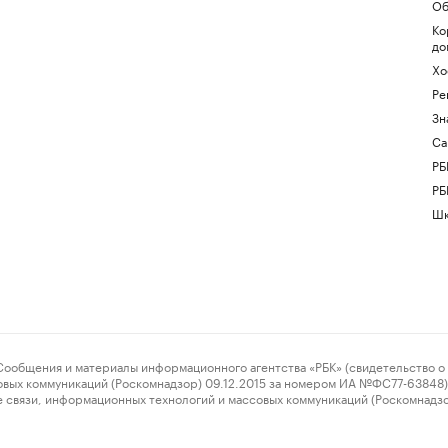
Об
Ко
до
Хо
Ре
Зн
Са
РБ
РБ
Шк
ения и материалы информационного агентства «РБК» (свидетельство о 
овых коммуникаций (Роскомнадзор) 09.12.2015 за номером ИА №ФС77-63848) 
 связи, информационных технологий и массовых коммуникаций (Роскомнадз