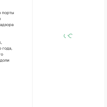
з порты
ы
надзора
,
 года,
го
 доли