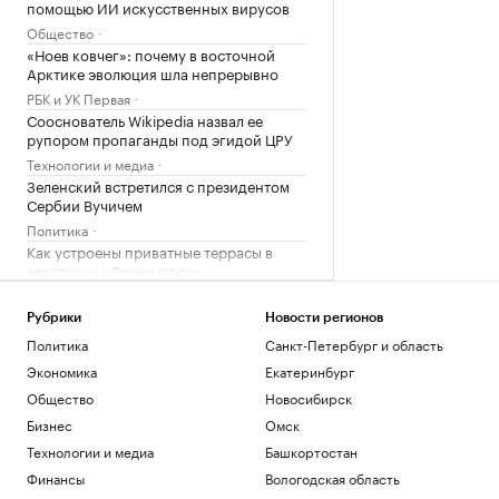
помощью ИИ искусственных вирусов
Общество
«Ноев ковчег»: почему в восточной
Арктике эволюция шла непрерывно
РБК и УК Первая
Сооснователь Wikipedia назвал ее
рупором пропаганды под эгидой ЦРУ
Технологии и медиа
Зеленский встретился с президентом
Сербии Вучичем
Политика
Как устроены приватные террасы в
квартирах «Серии плюс»
РБК и ПИК Серия плюс
Экс-президент Финляндии усомнился в
Рубрики
Новости регионов
сценарии нападения России на НАТО
Политика
Санкт-Петербург и область
Политика
Экономика
Екатеринбург
Глава «Эксмо» назвал книгу, которая
Общество
Новосибирск
поможет стать «лучшей версией себя»
Бизнес
Омск
РАДИО
Общество
Технологии и медиа
Башкортостан
Мадьяр ответил на вопрос, останется
Финансы
Вологодская область
ли «Росатом» подрядчиком на