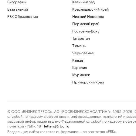
Биографии
Калининград
«Пакш-2»
База знаний
Краснодарский край
Политика
Росфинмониторинг рассказал, как
РБК Образование
Нижний Новгород
помог выявить криптомошенников в
Пермский край
Москве
Ростов-на-Дону
Политика
Андреева проиграла 34-й ракетке мира
Татарстан
в третьем круге турнира в Торонто
Тюмень
Спорт
Черноземье
РПЦ ответила на призыв уйти из
Кавказ
Африки
Карелия
Политика
Минпромторг сообщил об изучении
Мурманск
властями идей по поддержке селлеров
Приморский край
WB
Бизнес
Загрузить еще
© ООО «БИЗНЕСПРЕСС», АО «РОСБИЗНЕСКОНСАЛТИНГ», 1995–2026. Сообщ
службой по надзору в сфере связи, информационных технологий и масс
массовой информации выдано Федеральной службой по надзору в сфере
пометкой «РБК».
letters@rbc.ru
18+
Владельцем сайта является информационное агентство «РБК».