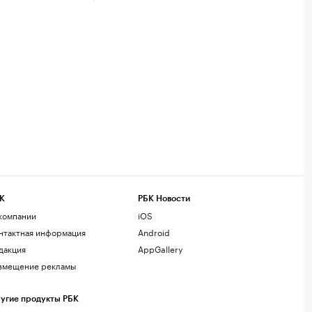
К
РБК Новости
компании
iOS
нтактная информация
Android
дакция
AppGallery
змещение рекламы
угие продукты РБК