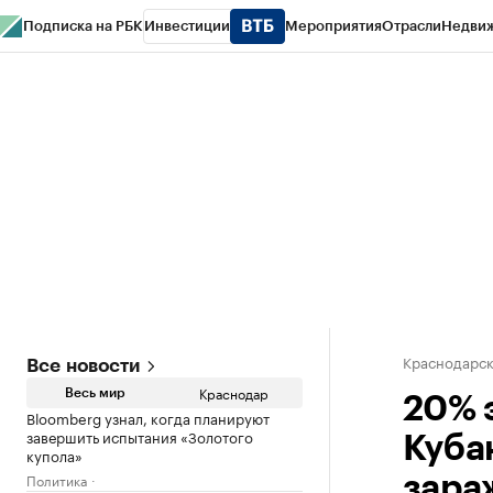
Подписка на РБК
Инвестиции
Мероприятия
Отрасли
Недви
РБК Курсы
РБК Life
Тренды
Визионеры
Национальные проекты
Горо
Газета
Спецпроекты СПб
Конференции СПб
Спецпроекты
Проверк
Краснодарск
Все новости
Краснодар
Весь мир
20% 
Bloomberg узнал, когда планируют
завершить испытания «Золотого
Куба
купола»
Политика
зара