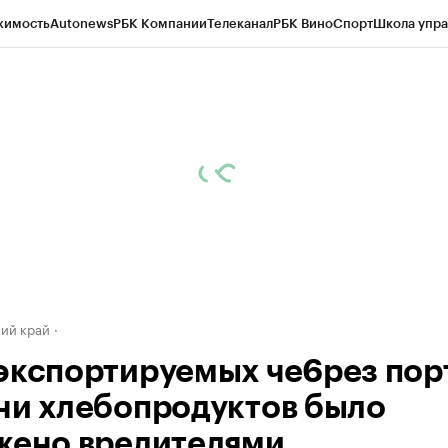
жимость
Autonews
РБК Компании
Телеканал
РБК Вино
Спорт
Школа упра
д
Стиль
Крипто
РБК Бизнес-среда
Дискуссионный клуб
Исследования
К
а контрагентов
Политика
Экономика
Бизнес
Технологии и медиа
Фина
ий край
экспортируемых че6рез пор
ни хлебопродуктов было
жено вредителями.