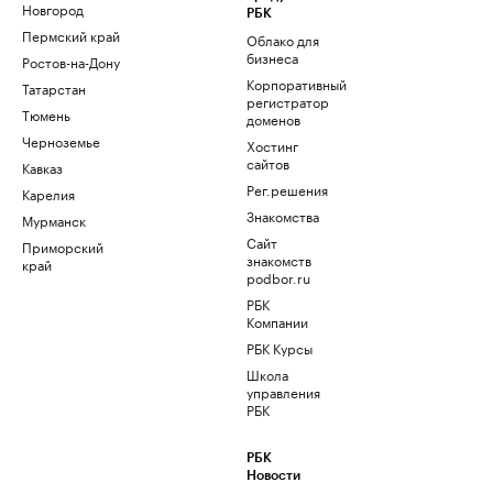
Новгород
РБК
Пермский край
Облако для
бизнеса
Ростов-на-Дону
Корпоративный
Татарстан
регистратор
Тюмень
доменов
Черноземье
Хостинг
сайтов
Кавказ
Рег.решения
Карелия
Знакомства
Мурманск
Сайт
Приморский
знакомств
край
podbor.ru
РБК
Компании
РБК Курсы
Школа
управления
РБК
РБК
Новости