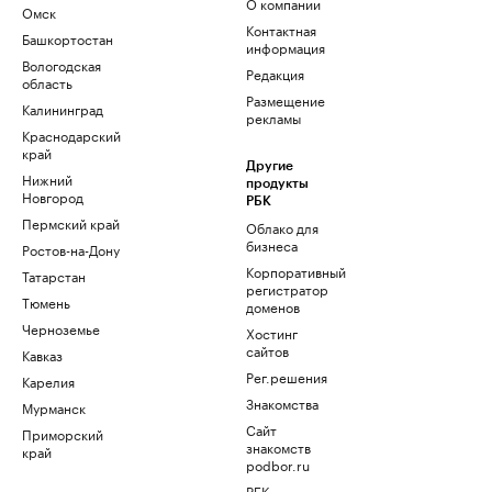
О компании
Омск
Контактная
Башкортостан
информация
Вологодская
Редакция
область
Размещение
Калининград
рекламы
Краснодарский
край
Другие
Нижний
продукты
Новгород
РБК
Пермский край
Облако для
бизнеса
Ростов-на-Дону
Корпоративный
Татарстан
регистратор
Тюмень
доменов
Черноземье
Хостинг
сайтов
Кавказ
Рег.решения
Карелия
Знакомства
Мурманск
Сайт
Приморский
знакомств
край
podbor.ru
РБК