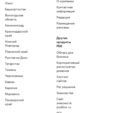
О компании
Омск
Контактная
Башкортостан
информация
Вологодская
Редакция
область
Размещение
Калининград
рекламы
Краснодарский
край
Другие
Нижний
продукты
Новгород
РБК
Пермский край
Облако для
бизнеса
Ростов-на-Дону
Корпоративный
Татарстан
регистратор
Тюмень
доменов
Черноземье
Хостинг
сайтов
Кавказ
Рег.решения
Карелия
Знакомства
Мурманск
Сайт
Приморский
знакомств
край
podbor.ru
РБК