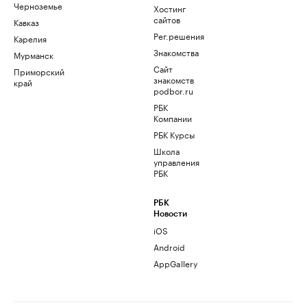
Черноземье
Хостинг
сайтов
Кавказ
Рег.решения
Карелия
Знакомства
Мурманск
Сайт
Приморский
знакомств
край
podbor.ru
РБК
Компании
РБК Курсы
Школа
управления
РБК
РБК
Новости
iOS
Android
AppGallery