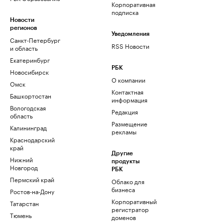
Корпоративная
подписка
Новости
регионов
Уведомления
Санкт-Петербург
RSS Новости
и область
Екатеринбург
РБК
Новосибирск
О компании
Омск
Контактная
Башкортостан
информация
Вологодская
Редакция
область
Размещение
Калининград
рекламы
Краснодарский
край
Другие
Нижний
продукты
Новгород
РБК
Пермский край
Облако для
бизнеса
Ростов-на-Дону
Корпоративный
Татарстан
регистратор
Тюмень
доменов