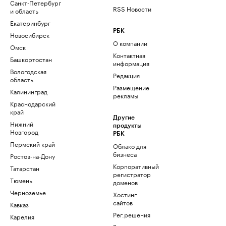
Санкт-Петербург
RSS Новости
и область
Екатеринбург
РБК
Новосибирск
О компании
Омск
Контактная
Башкортостан
информация
Вологодская
Редакция
область
Размещение
Калининград
рекламы
Краснодарский
край
Другие
Нижний
продукты
Новгород
РБК
Пермский край
Облако для
бизнеса
Ростов-на-Дону
Корпоративный
Татарстан
регистратор
Тюмень
доменов
Черноземье
Хостинг
сайтов
Кавказ
Рег.решения
Карелия