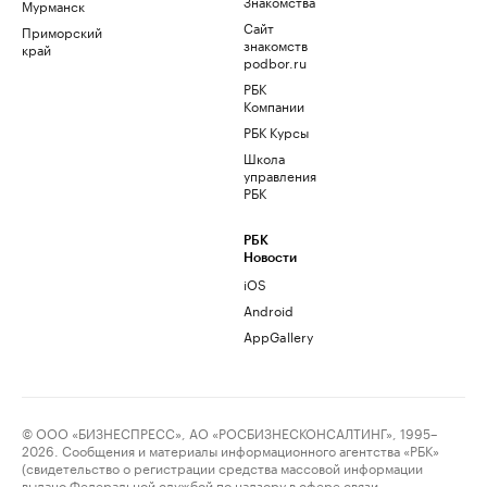
Знакомства
Мурманск
Сайт
Приморский
знакомств
край
podbor.ru
РБК
Компании
РБК Курсы
Школа
управления
РБК
РБК
Новости
iOS
Android
AppGallery
© ООО «БИЗНЕСПРЕСС», АО «РОСБИЗНЕСКОНСАЛТИНГ», 1995–
2026. Сообщения и материалы информационного агентства «РБК»
(свидетельство о регистрации средства массовой информации
выдано Федеральной службой по надзору в сфере связи,