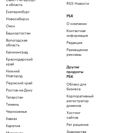
RSS Новости
и область
Екатеринбург
РБК
Новосибирск
О компании
Омск
Контактная
Башкортостан
информация
Вологодская
Редакция
область
Размещение
Калининград
рекламы
Краснодарский
край
Другие
Нижний
продукты
Новгород
РБК
Пермский край
Облако для
бизнеса
Ростов-на-Дону
Корпоративный
Татарстан
регистратор
Тюмень
доменов
Черноземье
Хостинг
сайтов
Кавказ
Рег.решения
Карелия
Знакомства
Мурманск