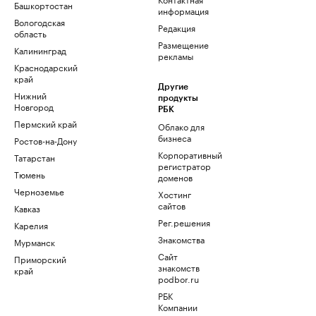
Башкортостан
информация
Вологодская
Редакция
область
Размещение
Калининград
рекламы
Краснодарский
край
Другие
Нижний
продукты
Новгород
РБК
Пермский край
Облако для
бизнеса
Ростов-на-Дону
Корпоративный
Татарстан
регистратор
Тюмень
доменов
Черноземье
Хостинг
сайтов
Кавказ
Рег.решения
Карелия
Знакомства
Мурманск
Сайт
Приморский
знакомств
край
podbor.ru
РБК
Компании