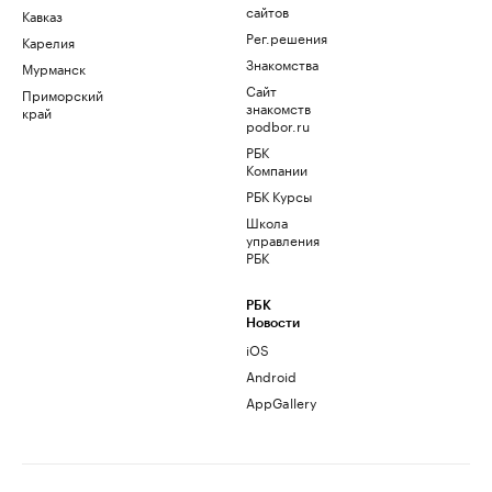
сайтов
Кавказ
Рег.решения
Карелия
Знакомства
Мурманск
Сайт
Приморский
знакомств
край
podbor.ru
РБК
Компании
РБК Курсы
Школа
управления
РБК
РБК
Новости
iOS
Android
AppGallery