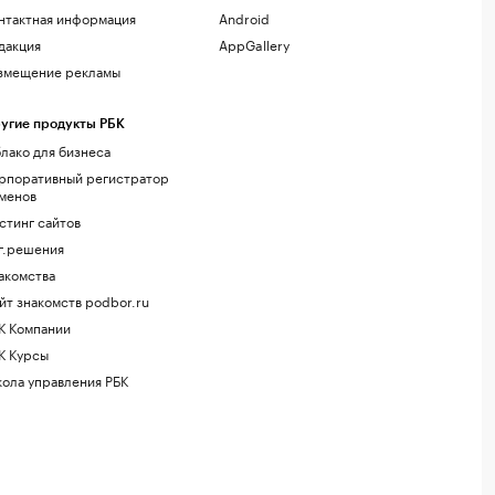
нтактная информация
Android
дакция
AppGallery
змещение рекламы
угие продукты РБК
лако для бизнеса
рпоративный регистратор
менов
стинг сайтов
г.решения
акомства
йт знакомств podbor.ru
К Компании
К Курсы
ола управления РБК