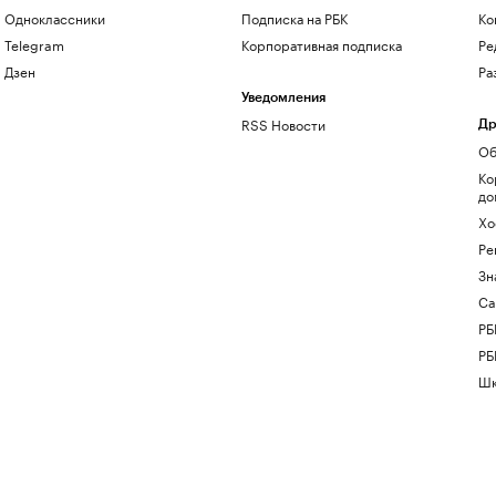
Одноклассники
Подписка на РБК
Ко
Telegram
Корпоративная подписка
Ре
Дзен
Ра
Уведомления
RSS Новости
Др
Об
Ко
до
Хо
Ре
Зн
Са
РБ
РБ
Шк