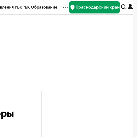
Краснодарский край
вления РБК
РБК Образование
редитные рейтинги
Франшизы
нсы
Рынок наличной валюты
оры