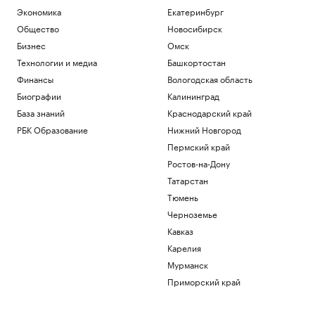
бункеры. Чего они боятся и куда хотят
Экономика
Екатеринбург
бежать
Общество
Новосибирск
Подписка на РБК
Бизнес
Омск
В Иране впервые за пять месяцев
показали кадры с Моджтабой Хаменеи.
Технологии и медиа
Башкортостан
Видео
Финансы
Вологодская область
Политика
Биографии
Калининград
Как облигационный долг помог решить
База знаний
Краснодарский край
задачи реального бизнеса. Кейсы
РБК Образование
Нижний Новгород
РБК и МСП Банк
Военная операция на Украине. Онлайн
Пермский край
Политика
Ростов-на-Дону
Почему инвесторы выбирают офисы в
Татарстан
оживленных районах Москвы
Тюмень
РБК и Upside
Черноземье
Загрузить еще
Кавказ
Карелия
Мурманск
Приморский край