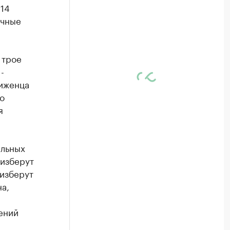
 14
очные
 трое
-
иженца
о
я
альных
 изберут
 изберут
а,
ений