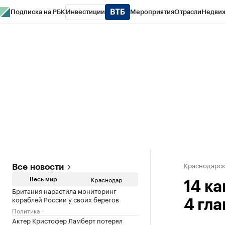
Подписка на РБК
Инвестиции
Мероприятия
Отрасли
Недви
РБК Курсы
РБК Life
Тренды
Визионеры
Национальные проекты
Горо
Газета
Спецпроекты СПб
Конференции СПб
Спецпроекты
Проверк
Краснодарск
Все новости
Краснодар
Весь мир
14 к
Британия нарастила мониторинг
кораблей России у своих берегов
4 гл
Политика
Актер Кристофер Ламберт потерял