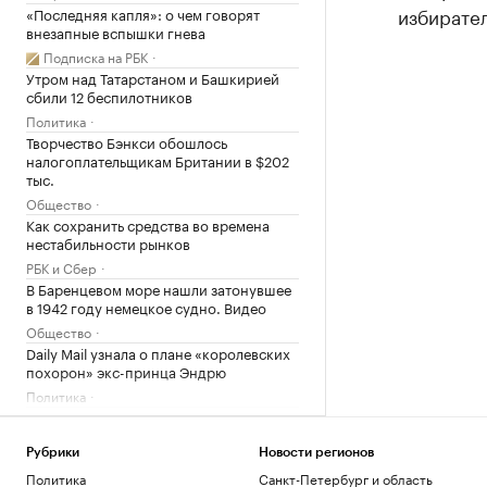
избирател
«Последняя капля»: о чем говорят
внезапные вспышки гнева
Подписка на РБК
Утром над Татарстаном и Башкирией
сбили 12 беспилотников
Политика
Творчество Бэнкси обошлось
налогоплательщикам Британии в $202
тыс.
Общество
Как сохранить средства во времена
нестабильности рынков
РБК и Сбер
В Баренцевом море нашли затонувшее
в 1942 году немецкое судно. Видео
Общество
Daily Mail узнала о плане «королевских
похорон» экс-принца Эндрю
Политика
Эксперт «Альфа-Денег» рассказала,
стоит ли брать кредит на отпуск
Рубрики
Новости регионов
Инвестиции
Политика
Санкт-Петербург и область
Миллиардеры скупают и строят