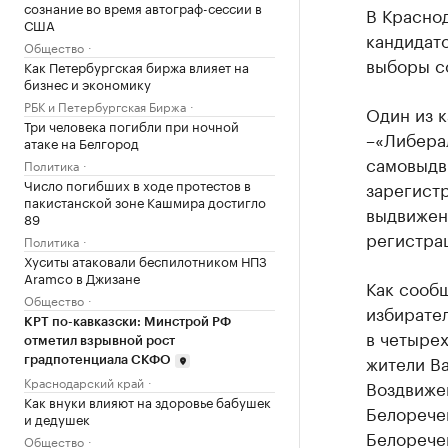
сознание во время автограф-сессии в
В Краснод
США
кандидат
Общество
выборы со
Как Петербургская биржа влияет на
бизнес и экономику
РБК и Петербургская Биржа
Один из к
Три человека погибли при ночной
–«Либерал
атаке на Белгород
самовыдв
Политика
Число погибших в ходе протестов в
зарегистр
пакистанской зоне Кашмира достигло
выдвижен
89
регистрац
Политика
Хуситы атаковали беспилотником НПЗ
Aramco в Джизане
Как сооб
Общество
избирател
КРТ по-кавказски: Минстрой РФ
в четырех
отметил взрывной рост
жители В
градпотенциала СКФО
Краснодарский край
Воздвиже
Как внуки влияют на здоровье бабушек
Белорече
и дедушек
Белорече
Общество