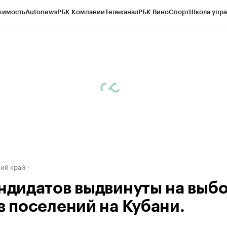
жимость
Autonews
РБК Компании
Телеканал
РБК Вино
Спорт
Школа упра
д
Стиль
Крипто
РБК Бизнес-среда
Дискуссионный клуб
Исследования
К
а контрагентов
Политика
Экономика
Бизнес
Технологии и медиа
Фина
ий край
андидатов выдвинуты на выб
ав поселений на Кубани.