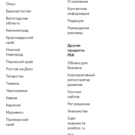
О компании
Омск
Контактная
Башкортостан
информация
Вологодская
Редакция
область
Размещение
Калининград
рекламы
Краснодарский
край
Другие
Нижний
продукты
Новгород
РБК
Пермский край
Облако для
бизнеса
Ростов-на-Дону
Корпоративный
Татарстан
регистратор
Тюмень
доменов
Черноземье
Хостинг
сайтов
Кавказ
Рег.решения
Карелия
Знакомства
Мурманск
Сайт
Приморский
знакомств
край
podbor.ru
РБК