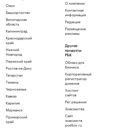
О компании
Омск
Контактная
Башкортостан
информация
Вологодская
Редакция
область
Размещение
Калининград
рекламы
Краснодарский
край
Другие
Нижний
продукты
Новгород
РБК
Пермский край
Облако для
бизнеса
Ростов-на-Дону
Корпоративный
Татарстан
регистратор
Тюмень
доменов
Черноземье
Хостинг
сайтов
Кавказ
Рег.решения
Карелия
Знакомства
Мурманск
Сайт
Приморский
знакомств
край
podbor.ru