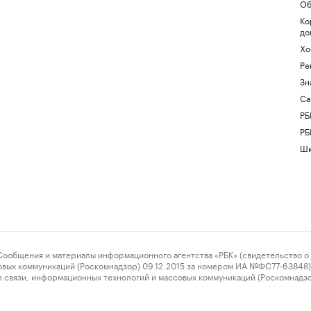
Об
Ко
до
Хо
Ре
Зн
Са
РБ
РБ
Шк
ения и материалы информационного агентства «РБК» (свидетельство о 
овых коммуникаций (Роскомнадзор) 09.12.2015 за номером ИА №ФС77-63848) 
 связи, информационных технологий и массовых коммуникаций (Роскомнадз