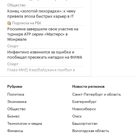
Общество
Конец «золотой лихорадки»: к чему
привела эпоха быстрых карьер в IT
Подписка на РБК
Россияне завершили свое участие на
турнире ATP серии «Мастерс» в
Монреале
Спорт
Инфантино извинился за ошибки и
пообещал пресекать нападки на ФИФА
Спорт
Глава МИД Азербайджана прибыл в
Киев с официальным визитом
Политика
Politico сообщило об отключениях в ЕС
Рубрики
Новости регионов
биометрии на границе из-за очередей
Политика
Санкт-Петербург и область
Общество
Экономика
Екатеринбург
Один из крупнейших в мире
Общество
Новосибирск
лоукостеров сообщил о кризисе
отрасли
Бизнес
Омск
Бизнес
Технологии и медиа
Башкортостан
Почему электромобили дешевеют
Финансы
Вологодская область
быстрее машин с ДВС