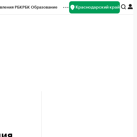
Краснодарский край
вления РБК
РБК Образование
редитные рейтинги
Франшизы
нсы
Рынок наличной валюты
ия.