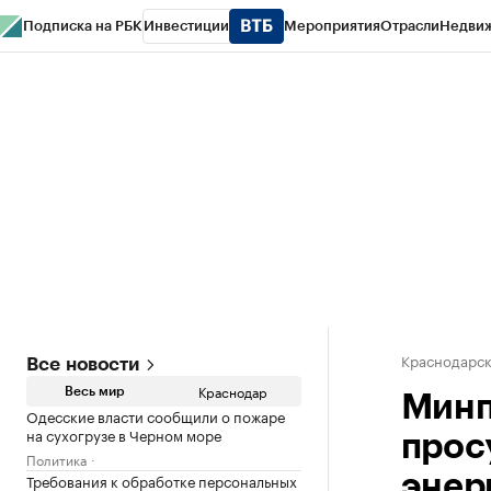
Подписка на РБК
Инвестиции
Мероприятия
Отрасли
Недви
РБК Курсы
РБК Life
Тренды
Визионеры
Национальные проекты
Горо
Газета
Спецпроекты СПб
Конференции СПб
Спецпроекты
Проверк
Краснодарск
Все новости
Краснодар
Весь мир
Минп
Одесские власти сообщили о пожаре
на сухогрузе в Черном море
прос
Политика
Требования к обработке персональных
энер