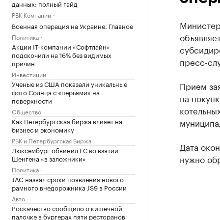
данных: полный гайд
РБК Компании
Министер
Военная операция на Украине. Главное
объявляет
Политика
Акции IT-компании «Софтлайн»
субсидир
подскочили на 16% без видимых
пресс-сл
причин
Инвестиции
Ученые из США показали уникальные
Прием зая
фото Солнца с «перьями» на
на покуп
поверхности
котельны
Общество
Как Петербургская биржа влияет на
муниципа
бизнес и экономику
РБК и Петербургская Биржа
Дата окон
Люксембург обвинил ЕС во взятии
нужно об
Шенгена «в заложники»
Политика
JAC назвал сроки появления нового
рамного внедорожника JS9 в России
Авто
Роскачество сообщило о кишечной
палочке в бургерах пяти ресторанов