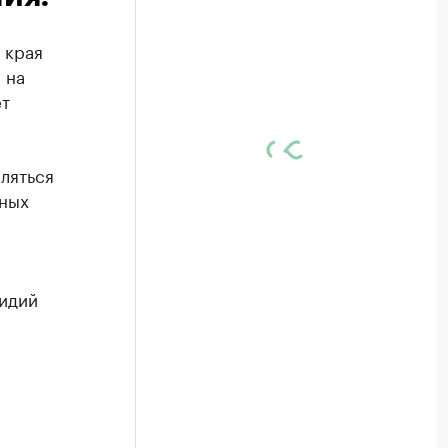
 края
 на
т
еляться
ьных
сидий