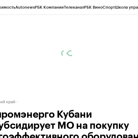
жимость
Autonews
РБК Компании
Телеканал
РБК Вино
Спорт
Школа упра
д
Стиль
Крипто
РБК Бизнес-среда
Дискуссионный клуб
Исследования
К
а контрагентов
Политика
Экономика
Бизнес
Технологии и медиа
Фина
ий край
ромэнерго Кубани
убсидирует МО на покупку
гоэффективного оборудован