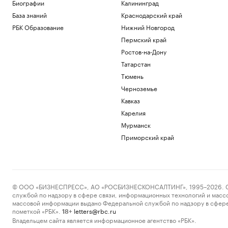
Биографии
Калининград
Подписка на РБК
База знаний
Краснодарский край
Подведены итоги конкурса
«Перспективная концепция
РБК Образование
Нижний Новгород
маневрового локомотива»
Пермский край
Компании
Ростов-на-Дону
В Приморье задержали подростков,
Татарстан
готовивших теракт на объекте
Росгвардии
Тюмень
Политика
Черноземье
Акции «Русагро» обвалились почти на
Кавказ
17% на фоне дивидендного гэпа
Карелия
Инвестиции
Более половины компаний при
Мурманск
ремонте офисов превышают
Приморский край
изначальный бюджет
Недвижимость
Загрузить еще
© ООО «БИЗНЕСПРЕСС», АО «РОСБИЗНЕСКОНСАЛТИНГ», 1995–2026. Сообщ
службой по надзору в сфере связи, информационных технологий и масс
массовой информации выдано Федеральной службой по надзору в сфере
пометкой «РБК».
letters@rbc.ru
18+
Владельцем сайта является информационное агентство «РБК».