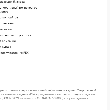
лако для бизнеса
рпоративный регистратор
менов
стинг сайтов
г.решения
акомства
йт знакомств podbor.ru
К Компании
К Курсы
ола управления РБК
регистрации средства массовой информации выдано Федеральной
и сетевого издания «РБК» (свидетельство о регистрации средства
ор) 03.12.2021 за номером ЭЛ №ФС77-82385) сопровождаются