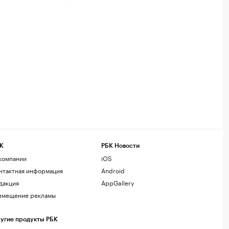
К
РБК Новости
компании
iOS
нтактная информация
Android
дакция
AppGallery
змещение рекламы
угие продукты РБК