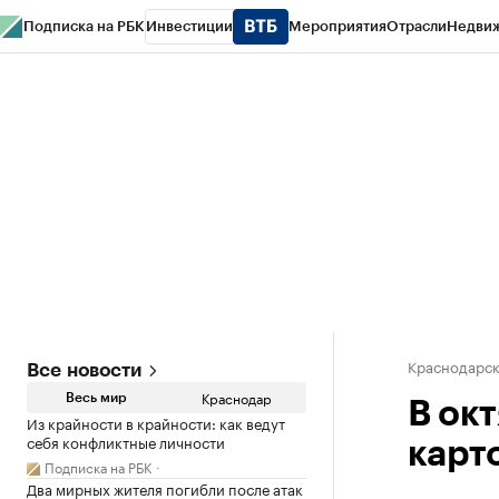
Подписка на РБК
Инвестиции
Мероприятия
Отрасли
Недви
РБК Курсы
РБК Life
Тренды
Визионеры
Национальные проекты
Горо
Газета
Спецпроекты СПб
Конференции СПб
Спецпроекты
Проверк
Краснодарск
Все новости
Краснодар
Весь мир
В ок
Из крайности в крайности: как ведут
себя конфликтные личности
карт
Подписка на РБК
Два мирных жителя погибли после атак