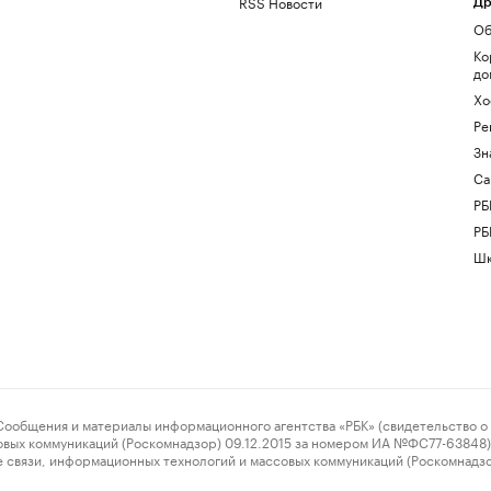
RSS Новости
Др
Об
Ко
до
Хо
Ре
Зн
Са
РБ
РБ
Шк
ения и материалы информационного агентства «РБК» (свидетельство о 
овых коммуникаций (Роскомнадзор) 09.12.2015 за номером ИА №ФС77-63848) 
 связи, информационных технологий и массовых коммуникаций (Роскомнадз