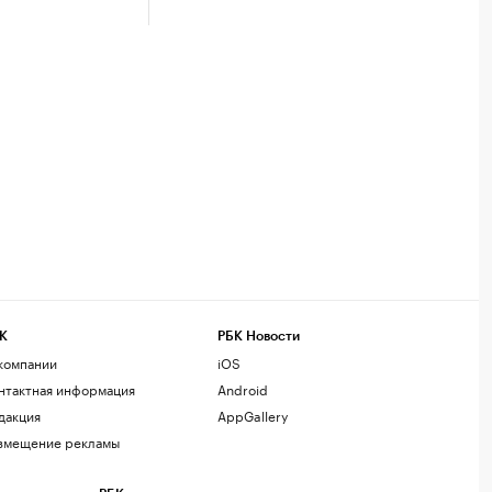
К
РБК Новости
компании
iOS
нтактная информация
Android
дакция
AppGallery
змещение рекламы