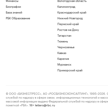
Финансы
Вологодская область
РБК и Upside
Биографии
Калининград
Трамп отпросился с заседания Госдепа
пораньше, чтобы «вести войну». Видео
База знаний
Краснодарский край
Политика
РБК Образование
Нижний Новгород
Портфель состоятельного инвестора в
Пермский край
2026 году: ставка на ликвидность
Ростов-на-Дону
Подписка на РБК
Татарстан
Военная операция на Украине. Онлайн
Тюмень
Политика
Первая встреча фаворитов. Что важно
Черноземье
знать о третьем туре РПЛ
Кавказ
Спорт
Карелия
Мурманск
Загрузить еще
Приморский край
© ООО «БИЗНЕСПРЕСС», АО «РОСБИЗНЕСКОНСАЛТИНГ», 1995–2026. Сообщ
службой по надзору в сфере связи, информационных технологий и масс
массовой информации выдано Федеральной службой по надзору в сфере
пометкой «РБК».
letters@rbc.ru
18+