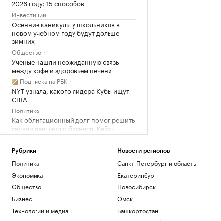
2026 году: 15 способов
Инвестиции
Осенние каникулы у школьников в
новом учебном году будут дольше
зимних
Общество
Ученые нашли неожиданную связь
между кофе и здоровьем печени
Подписка на РБК
NYT узнала, какого лидера Кубы ищут
США
Политика
Как облигационный долг помог решить
задачи реального бизнеса. Кейсы
РБК и МСП Банк
Глава Адыгеи рассказал о последствиях
Рубрики
Новости регионов
атаки БПЛА
Политика
Санкт-Петербург и область
Политика
Экономика
Екатеринбург
Генеалогический бум: почему люди
массово увлеклись семейной историей
Общество
Новосибирск
Подписка на РБК
Бизнес
Омск
Почему инвесторы выбирают офисы в
Технологии и медиа
Башкортостан
оживленных районах Москвы