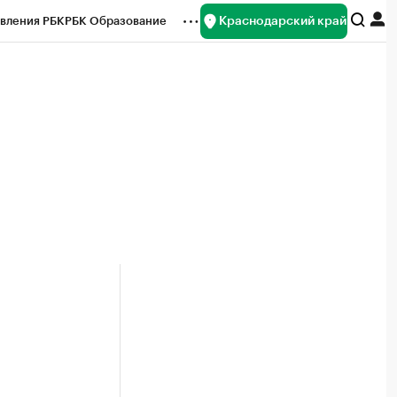
Краснодарский край
вления РБК
РБК Образование
редитные рейтинги
Франшизы
нсы
Рынок наличной валюты