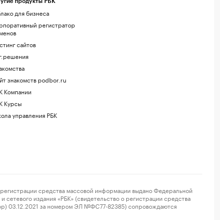
угие продукты РБК
лако для бизнеса
рпоративный регистратор
менов
стинг сайтов
г.решения
акомства
йт знакомств podbor.ru
К Компании
К Курсы
ола управления РБК
регистрации средства массовой информации выдано Федеральной
и сетевого издания «РБК» (свидетельство о регистрации средства
ор) 03.12.2021 за номером ЭЛ №ФС77-82385) сопровождаются