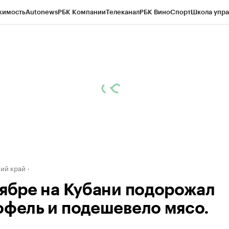
жимость
Autonews
РБК Компании
Телеканал
РБК Вино
Спорт
Школа упра
д
Стиль
Крипто
РБК Бизнес-среда
Дискуссионный клуб
Исследования
К
а контрагентов
Политика
Экономика
Бизнес
Технологии и медиа
Фина
ий край
тябре на Кубани подорожал
офель и подешевело мясо.