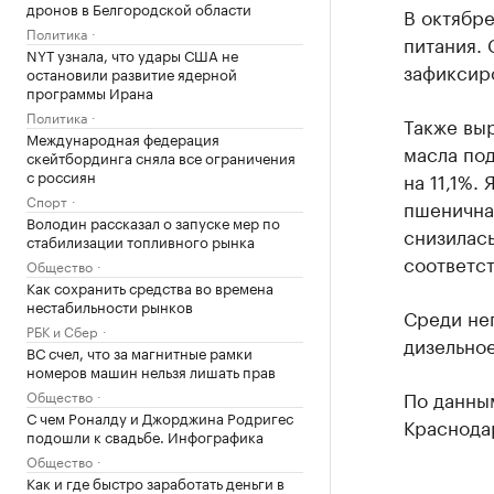
дронов в Белгородской области
В октябре
Политика
питания.
NYT узнала, что удары США не
зафиксиро
остановили развитие ядерной
программы Ирана
Политика
Также вы
Международная федерация
масла под
скейтбординга сняла все ограничения
с россиян
на 11,1%.
Спорт
пшеничная
Володин рассказал о запуске мер по
снизилась
стабилизации топливного рынка
соответст
Общество
Как сохранить средства во времена
нестабильности рынков
Среди не
РБК и Сбер
дизельное
ВС счел, что за магнитные рамки
номеров машин нельзя лишать прав
По данны
Общество
С чем Роналду и Джорджина Родригес
Краснода
подошли к свадьбе. Инфографика
Общество
Как и где быстро заработать деньги в