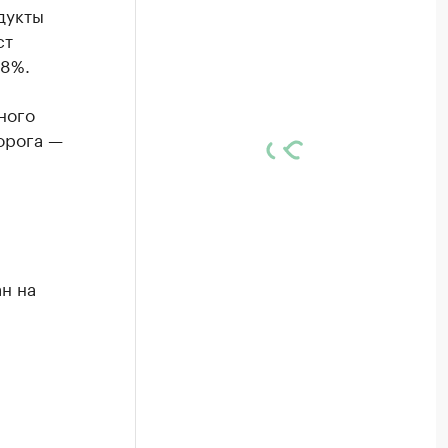
дукты
ст
48%.
ного
ворога —
н на