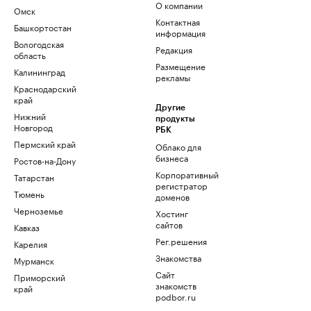
О компании
Омск
Контактная
Башкортостан
информация
Вологодская
Редакция
область
Размещение
Калининград
рекламы
Краснодарский
край
Другие
Нижний
продукты
Новгород
РБК
Пермский край
Облако для
бизнеса
Ростов-на-Дону
Корпоративный
Татарстан
регистратор
Тюмень
доменов
Черноземье
Хостинг
сайтов
Кавказ
Рег.решения
Карелия
Знакомства
Мурманск
Сайт
Приморский
знакомств
край
podbor.ru