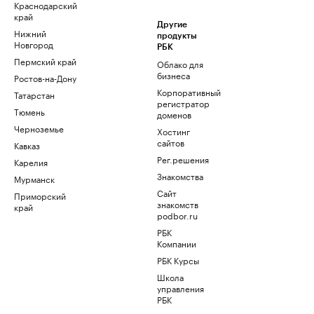
Краснодарский
край
Другие
Нижний
продукты
Новгород
РБК
Пермский край
Облако для
бизнеса
Ростов-на-Дону
Корпоративный
Татарстан
регистратор
Тюмень
доменов
Черноземье
Хостинг
сайтов
Кавказ
Рег.решения
Карелия
Знакомства
Мурманск
Сайт
Приморский
знакомств
край
podbor.ru
РБК
Компании
РБК Курсы
Школа
управления
РБК