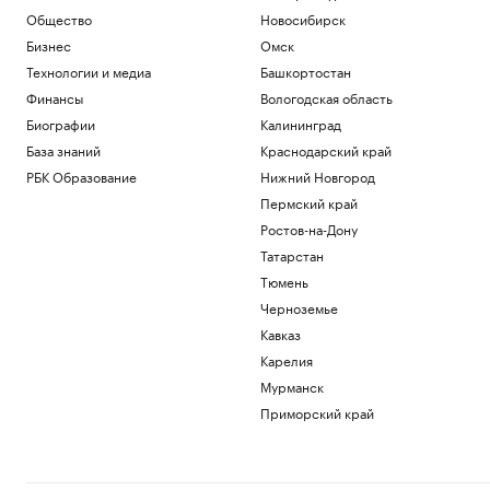
Минобороны сообщило об ударах по
Общество
Новосибирск
энергообъектам и аэродрому на
Бизнес
Омск
Украине
Технологии и медиа
Башкортостан
Политика
Финансы
Вологодская область
В МИД России заявили об оказании
Румынией прямой военной помощи
Биографии
Калининград
Украине
База знаний
Краснодарский край
Политика
РБК Образование
Нижний Новгород
Каким будет новый эпицентр деловой
активности на Ходынке
Пермский край
РБК и Stone
Ростов-на-Дону
Месси прилетел в Аргентину на
Татарстан
похороны отца
Тюмень
Спорт
Черноземье
Загрузить еще
Кавказ
Карелия
Мурманск
Приморский край