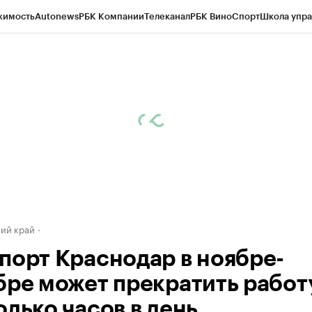
жимость
Autonews
РБК Компании
Телеканал
РБК Вино
Спорт
Школа упра
д
Стиль
Крипто
РБК Бизнес-среда
Дискуссионный клуб
Исследования
К
а контрагентов
Политика
Экономика
Бизнес
Технологии и медиа
Фина
ий край
порт Краснодар в ноябре-
бре может прекратить работ
лько часов в день.