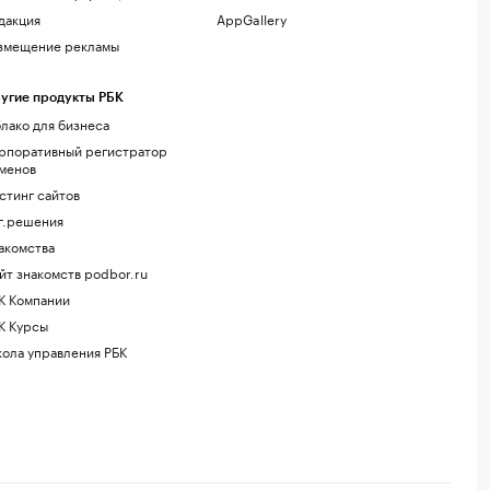
дакция
AppGallery
змещение рекламы
угие продукты РБК
лако для бизнеса
рпоративный регистратор
менов
стинг сайтов
г.решения
акомства
йт знакомств podbor.ru
К Компании
К Курсы
ола управления РБК