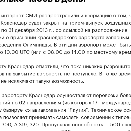
г интернет-СМИ распространили информацию о том, 
 Краснодар будет закрыт на прием-выпуск воздушных
 по 31 декабря 2013 г., со ссылкой на распоряжение
ии о признании краснодарского аэропорта запасным 
оведения Олимпиады. В эти дни аэропорт может быть
о 10:00 UTC (или с 08:00 до 14:00 по местному врем
ту Краснодар отметили, что пока никаких разрешите
в на закрытие аэропорта не поступало. В то же врем
 не исключают такую возможность.
в аэропорту Краснодар осуществляют перевозки бол
ний по 62 направлениям (из которых 17 - международ
у базируется авиакомпания "Якутия". Техническое о
а позволяет принимать самолеты современных типов:
-300, А-319, 320. Пропускная способность — 500 па