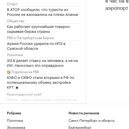
в час на 
Спорт
аэропорт 
В АТОР сообщили, что туристы из
России не жаловались на пляжи Аланьи
Общество
Как работает крупнейшая товарно-
сырьевая биржа страны
РБК и Петербургская Биржа
Армия России ударила по НПЗ в
Сумской области
Политика
IKEA делает ставку на человека, а не на
ИИ. Насколько это оправданно
Подписка на РБК
ЮФО и СКФО стали вторыми в РФ по
потенциальному объему застройки
КРТ
Краснодарский край
Пляжи, замки, марципан: гастрогид по
Калининградской области
РБК и РСХБ
Рубрики
Новости регионов
В Московской области объявили
Политика
Санкт-Петербург и область
беспилотную опасность
Экономика
Екатеринбург
Политика