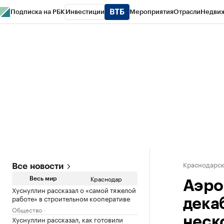
Подписка на РБК
Инвестиции
Мероприятия
Отрасли
Недви
РБК Курсы
РБК Life
Тренды
Визионеры
Национальные проекты
Горо
Газета
Спецпроекты СПб
Конференции СПб
Спецпроекты
Проверк
Краснодарск
Все новости
Краснодар
Весь мир
Аэро
Хуснуллин рассказал о «самой тяжелой
работе» в строительном кооперативе
дека
Общество
Хуснуллин рассказал, как готовили
неско