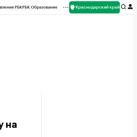
Краснодарский край
вления РБК
РБК Образование
редитные рейтинги
Франшизы
нсы
Рынок наличной валюты
у на