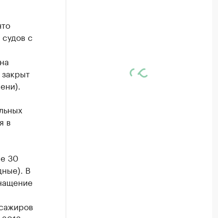
что
 судов с
на
 закрыт
ени).
льных
я в
ее 30
ные). В
снащение
ссажиров