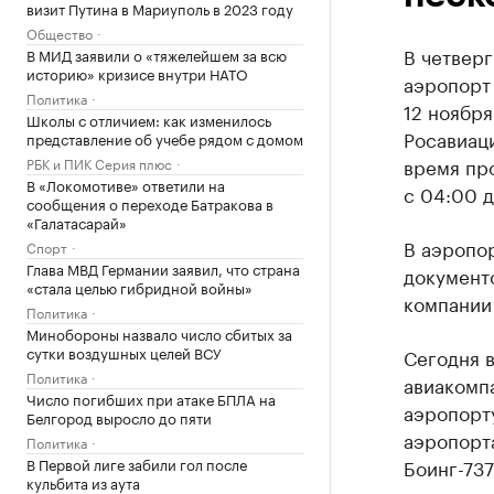
визит Путина в Мариуполь в 2023 году
Общество
В четвер
В МИД заявили о «тяжелейшем за всю
историю» кризисе внутри НАТО
аэропорт
Политика
12 ноября
Школы с отличием: как изменилось
Росавиац
представление об учебе рядом с домом
время пр
РБК и ПИК Серия плюс
В «Локомотиве» ответили на
с 04:00 д
сообщения о переходе Батракова в
«Галатасарай»
В аэропор
Спорт
Глава МВД Германии заявил, что страна
документо
«стала целью гибридной войны»
компании
Политика
Минобороны назвало число сбитых за
сутки воздушных целей ВСУ
Сегодня 
Политика
авиакомпа
Число погибших при атаке БПЛА на
аэропорт
Белгород выросло до пяти
аэропорт
Политика
В Первой лиге забили гол после
Боинг-737
кульбита из аута