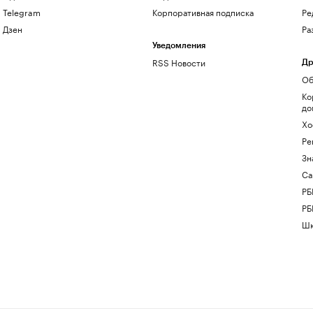
Telegram
Корпоративная подписка
Ре
Дзен
Ра
Уведомления
RSS Новости
Др
Об
Ко
до
Хо
Ре
Зн
Са
РБ
РБ
Шк