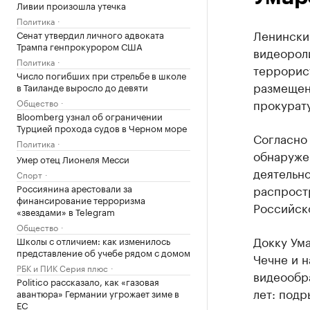
Ливии произошла утечка
Политика
Ленински
Сенат утвердил личного адвоката
Трампа генпрокурором США
видеорол
Политика
террорист
Число погибших при стрельбе в школе
размещен
в Таиланде выросло до девяти
прокурат
Общество
Bloomberg узнал об ограничении
Турцией прохода судов в Черном море
Согласно 
Политика
обнаруже
Умер отец Лионеля Месси
деятельно
Спорт
Россиянина арестовали за
распрост
финансирование терроризма
Российско
«звездами» в Telegram
Общество
Докку Ум
Школы с отличием: как изменилось
представление об учебе рядом с домом
Чечне и н
РБК и ПИК Серия плюс
видеообр
Politico рассказало, как «газовая
лет: подр
авантюра» Германии угрожает зиме в
ЕС