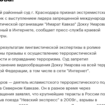
й районный суд г. Краснодара признал экстремистск
ик с выступлением лидера запрещенной международ
ической организации "Имарат Кавказ" Докку Умаров
ный в Интернете, сообщает пресс-служба краевой
уры.
результатам лингвистической экспертизы в ролике
ны призывы к осуществлению террористической
сти и оправданию терроризма. Суд запретил
ранение видеообращения Докку Умарова на всей тер
й Федерации, в том числе в сети "Интернет".
аров — деятель исламистского террористического по
а Северном Кавказе. Он в разное время через
ащения заявлял, что крупнейшие теракты в России п
ыв поезда "Невский экспресс" в 2009г., взрывы в