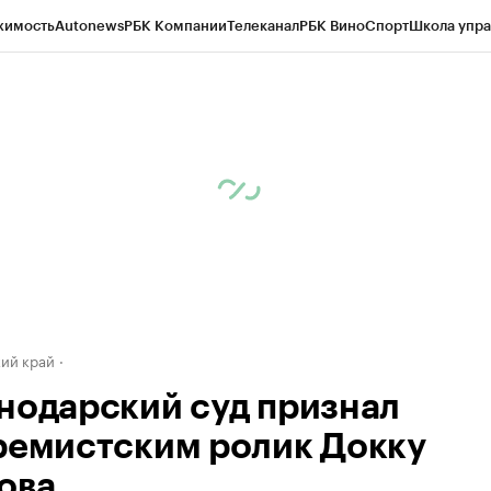
жимость
Autonews
РБК Компании
Телеканал
РБК Вино
Спорт
Школа упра
д
Стиль
Крипто
РБК Бизнес-среда
Дискуссионный клуб
Исследования
К
а контрагентов
Политика
Экономика
Бизнес
Технологии и медиа
Фина
ий край
нодарский суд признал
ремистским ролик Докку
ова.