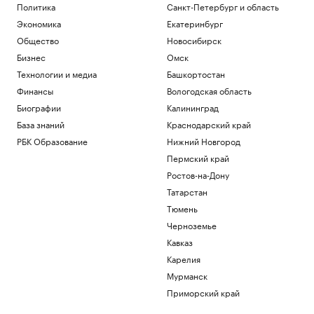
Политика
Санкт-Петербург и область
Геленджиком доставили в больницу
Москвы
Экономика
Екатеринбург
Политика
Общество
Новосибирск
Жить как итальянская бабушка: что
Бизнес
Омск
такое нонна-максинг
Технологии и медиа
Башкортостан
Общество
Финансы
Вологодская область
В Геленджике закрыли все пляжи из-за
опасности атаки БПЛА
Биографии
Калининград
Политика
База знаний
Краснодарский край
Против Сийярто возбудили уголовное
РБК Образование
Нижний Новгород
дело о взятках
Пермский край
Политика
Ростов-на-Дону
Загрузить еще
Татарстан
Тюмень
Черноземье
Кавказ
Карелия
Мурманск
Приморский край