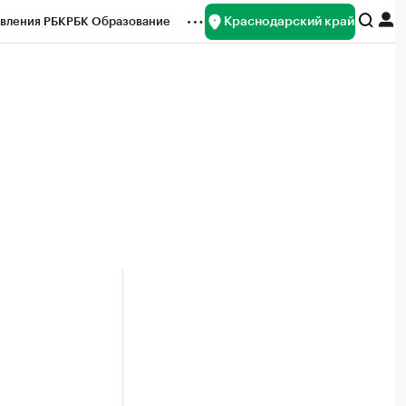
Краснодарский край
вления РБК
РБК Образование
редитные рейтинги
Франшизы
нсы
Рынок наличной валюты