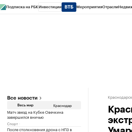
Подписка на РБК
Инвестиции
Мероприятия
Отрасли
Недви
РБК Курсы
РБК Life
Тренды
Визионеры
Национальные проекты
Горо
Газета
Спецпроекты СПб
Конференции СПб
Спецпроекты
Проверк
Краснодарск
Все новости
Краснодар
Весь мир
Крас
Матч звезд на Кубке Овечкина
завершился вничью
экст
Спорт
После столкновения дрона с НПЗ в
Умар