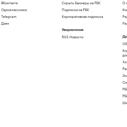
ВКонтакте
Скрыть баннеры на РБК
О 
Одноклассники
Подписка на РБК
Ко
Telegram
Корпоративная подписка
Ре
Дзен
Ра
Уведомления
RSS Новости
Др
Об
Ко
до
Хо
Ре
Зн
Са
РБ
РБ
Шк