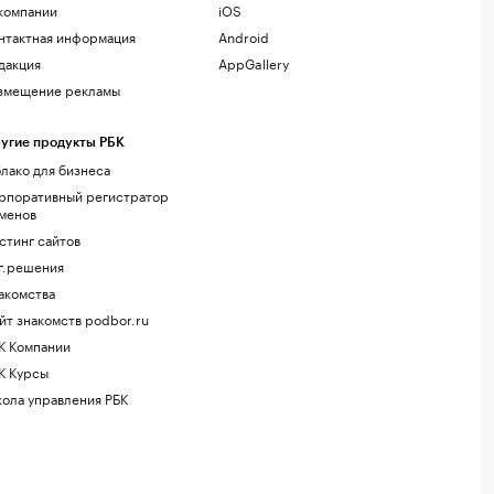
компании
iOS
нтактная информация
Android
дакция
AppGallery
змещение рекламы
угие продукты РБК
лако для бизнеса
рпоративный регистратор
менов
стинг сайтов
г.решения
акомства
йт знакомств podbor.ru
К Компании
К Курсы
ола управления РБК