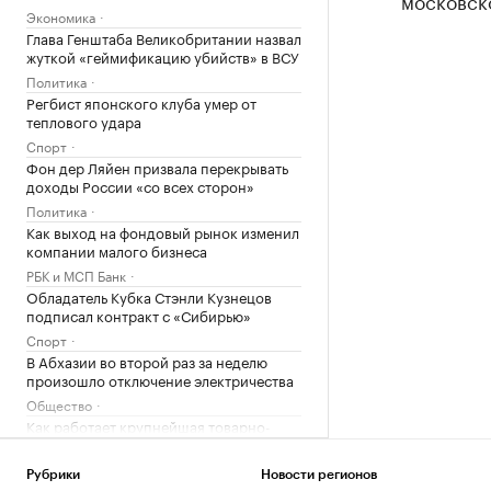
московско
Экономика
Глава Генштаба Великобритании назвал
жуткой «геймификацию убийств» в ВСУ
Политика
Регбист японского клуба умер от
теплового удара
Спорт
Фон дер Ляйен призвала перекрывать
доходы России «со всех сторон»
Политика
Как выход на фондовый рынок изменил
компании малого бизнеса
РБК и МСП Банк
Обладатель Кубка Стэнли Кузнецов
подписал контракт с «Сибирью»
Спорт
В Абхазии во второй раз за неделю
произошло отключение электричества
Общество
Как работает крупнейшая товарно-
сырьевая биржа страны
РБК и Петербургская Биржа
Рубрики
Новости регионов
Двух девочек после атаки БПЛА под