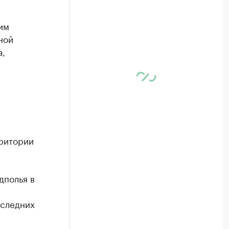
им
ной
а,
ритории
дполья в
оследних