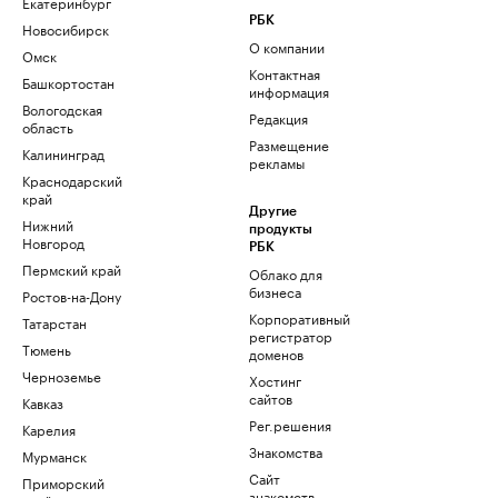
Екатеринбург
РБК
Новосибирск
О компании
Омск
Контактная
Башкортостан
информация
Вологодская
Редакция
область
Размещение
Калининград
рекламы
Краснодарский
край
Другие
Нижний
продукты
Новгород
РБК
Пермский край
Облако для
бизнеса
Ростов-на-Дону
Корпоративный
Татарстан
регистратор
Тюмень
доменов
Черноземье
Хостинг
сайтов
Кавказ
Рег.решения
Карелия
Знакомства
Мурманск
Сайт
Приморский
знакомств