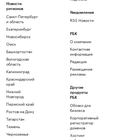
Новости
регионов
Уведомления
Санкт-Петербург
RSS Новости
и область
Екатеринбург
РБК
Новосибирск
О компании
Омск
Контактная
Башкортостан
информация
Вологодская
Редакция
область
Размещение
Калининград
рекламы
Краснодарский
край
Другие
Нижний
продукты
Новгород
РБК
Пермский край
Облако для
бизнеса
Ростов-на-Дону
Корпоративный
Татарстан
регистратор
Тюмень
доменов
Черноземье
Хостинг
сайтов