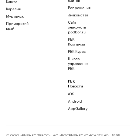
Кавказ
Рег.решения
Карелия
Знакомства
Мурманск
Сайт
Приморский
знакомств
край
podbor.ru
РБК
Компании
РБК Курсы
Школа
управления
РБК
РБК
Новости
iOS
Android
AppGallery
© ООО «БИЗНЕСПРЕСС», АО «РОСБИЗНЕСКОНСАЛТИНГ», 1995–