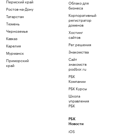
Пермский край
Облако для
бизнеса
Ростов-на-Дону
Корпоративный
Татарстан
регистратор
Тюмень
доменов
Черноземье
Хостинг
сайтов
Кавказ
Рег.решения
Карелия
Знакомства
Мурманск
Сайт
Приморский
знакомств
край
podbor.ru
РБК
Компании
РБК Курсы
Школа
управления
РБК
РБК
Новости
iOS