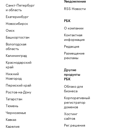
Уведомления
Санкт-Петербург
RSS Новости
и область
Екатеринбург
РБК
Новосибирск
О компании
Омск
Контактная
Башкортостан
информация
Вологодская
Редакция
область
Размещение
Калининград
рекламы
Краснодарский
край
Другие
Нижний
продукты
Новгород
РБК
Пермский край
Облако для
бизнеса
Ростов-на-Дону
Корпоративный
Татарстан
регистратор
Тюмень
доменов
Черноземье
Хостинг
сайтов
Кавказ
Рег.решения
Карелия