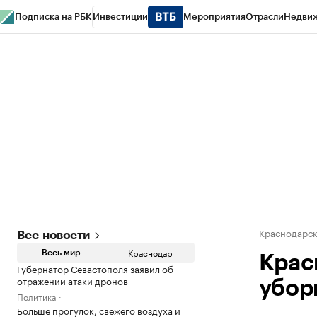
Подписка на РБК
Инвестиции
Мероприятия
Отрасли
Недви
РБК Курсы
РБК Life
Тренды
Визионеры
Национальные проекты
Горо
Газета
Спецпроекты СПб
Конференции СПб
Спецпроекты
Проверк
Краснодарск
Все новости
Краснодар
Весь мир
Крас
Губернатор Севастополя заявил об
отражении атаки дронов
убор
Политика
Больше прогулок, свежего воздуха и