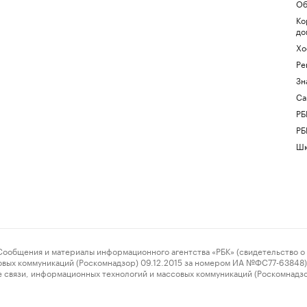
Об
Ко
до
Хо
Ре
Зн
Са
РБ
РБ
Шк
ения и материалы информационного агентства «РБК» (свидетельство о 
овых коммуникаций (Роскомнадзор) 09.12.2015 за номером ИА №ФС77-63848) 
 связи, информационных технологий и массовых коммуникаций (Роскомнадз