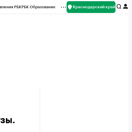
Краснодарский край
вления РБК
РБК Образование
редитные рейтинги
Франшизы
нсы
Рынок наличной валюты
зы.