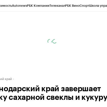
жимость
Autonews
РБК Компании
Телеканал
РБК Вино
Спорт
Школа упра
д
Стиль
Крипто
РБК Бизнес-среда
Дискуссионный клуб
Исследования
К
а контрагентов
Политика
Экономика
Бизнес
Технологии и медиа
Фина
ий край
нодарский край завершает
ку сахарной свеклы и кукуру