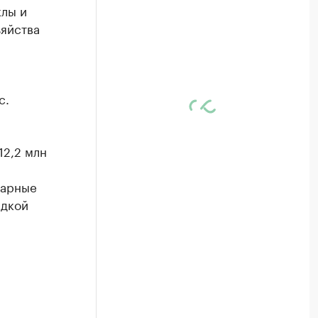
клы и
зяйства
с.
12,2 млн
харные
адкой