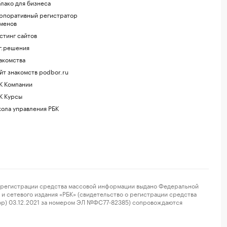
лако для бизнеса
рпоративный регистратор
менов
стинг сайтов
г.решения
акомства
йт знакомств podbor.ru
К Компании
К Курсы
ола управления РБК
регистрации средства массовой информации выдано Федеральной
и сетевого издания «РБК» (свидетельство о регистрации средства
ор) 03.12.2021 за номером ЭЛ №ФС77-82385) сопровождаются