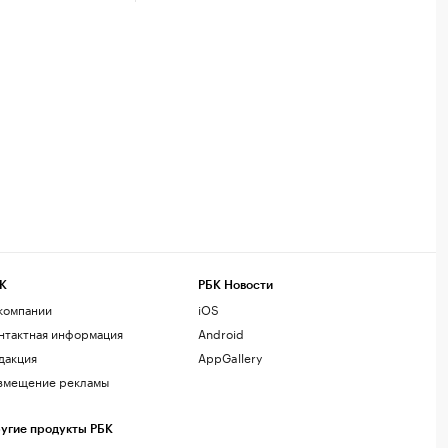
К
РБК Новости
компании
iOS
нтактная информация
Android
дакция
AppGallery
змещение рекламы
угие продукты РБК