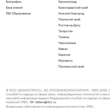
Биографии
Калининград
Политика
База знаний
Краснодарский край
Зачем смартфону телеобъектив, 200
Мп и большой сенсор
РБК Образование
Нижний Новгород
РБК и Huawei
Пермский край
Новая Зеландия анонсировала 36-й
Ростов-на-Дону
пакет санкций против России
Татарстан
Политика
Тюмень
Bloomberg узнал, что Украина
пообещала США больше не атаковать
Черноземье
КТК
Кавказ
Политика
Карелия
Axios узнал, что OpenAI замедлила
разработку ИИ-модели Astra
Мурманск
Технологии и медиа
Приморский край
Загрузить еще
© ООО «БИЗНЕСПРЕСС», АО «РОСБИЗНЕСКОНСАЛТИНГ», 1995–2026. Сообщ
службой по надзору в сфере связи, информационных технологий и масс
массовой информации выдано Федеральной службой по надзору в сфере
пометкой «РБК».
letters@rbc.ru
18+
Владельцем сайта является информационное агентство «РБК».