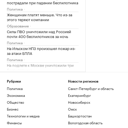
пострадали при падении беспилотника
Политика
Женщинам платят меньше. Что из-за
этого теряют компании
Образование
Силы ПВО уничтожили над Россией
почти 400 беспилотников за ночь
Политика
На Ильском НПЗ произошел пожар из-
за атаки БПЛА
Политика
На подлете к Москве уничтожили три
беспилотника
Политика
Как Ходынка стала новым центром
Рубрики
Новости регионов
притяжения
Политика
Санкт-Петербург и область
РБК и Stone
Экономика
Екатеринбург
Над Ростовской областью перехватили
Общество
Новосибирск
более 30 беспилотников
Бизнес
Омск
Политика
Украинские дроны атаковали
Технологии и медиа
Башкортостан
промпредприятие в Самарской
Финансы
Вологодская область
области