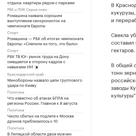
отдыха: квартиры рядом с парками
В Краснод
РБК и ПИК Серия плюс
кукурузы,
Ромашина назвала хорошим
и перера
выступление синхронисток на
чемпионате Европы
Спорт
Свекла уб
Ромашина — РБК об итогах чемпионата
составил 
Европы: «Слепили из того, что было»
гектаров.
Спорт
РБК ТВ Юг: рынок труда на Дону
смещается в сторону кадров с
В общей с
навыками ИИ
тонн зерн
Краснодарский край
российск
Минобороны назвало цели группового
удара по Киеву
заводы Ку
Политика
культуры"
Что известно об атаках БПЛА на
регионы России. Главное к 8 августа
Политика
Число сбитых на подлете к Москве
дронов приблизилось к 10
Политика
В Липецкой области двое мужчин