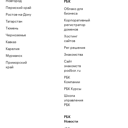
Новгород
РБК
Пермский край
Облако для
бизнеса
Ростов-на-Дону
Корпоративный
Татарстан
регистратор
Тюмень
доменов
Черноземье
Хостинг
сайтов
Кавказ
Рег.решения
Карелия
Знакомства
Мурманск
Сайт
Приморский
знакомств
край
podbor.ru
РБК
Компании
РБК Курсы
Школа
управления
РБК
РБК
Новости