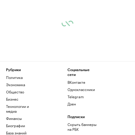
Рубрики
Социальные
сети
Политика
ВКонтакте
Экономика
Одноклассники
Общество
Telegram
Бизнес
Дзен
Технологии и
медиа
Финансы
Подписки
Скрыть баннеры
Биографии
на РБК
База знаний