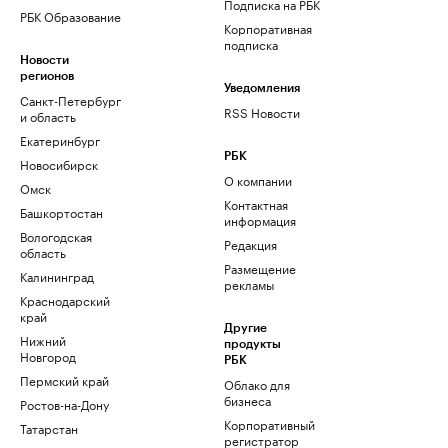
Подписка на РБК
РБК Образование
Корпоративная
подписка
Новости
регионов
Уведомления
Санкт-Петербург
RSS Новости
и область
Екатеринбург
РБК
Новосибирск
О компании
Омск
Контактная
Башкортостан
информация
Вологодская
Редакция
область
Размещение
Калининград
рекламы
Краснодарский
край
Другие
Нижний
продукты
Новгород
РБК
Пермский край
Облако для
бизнеса
Ростов-на-Дону
Корпоративный
Татарстан
регистратор