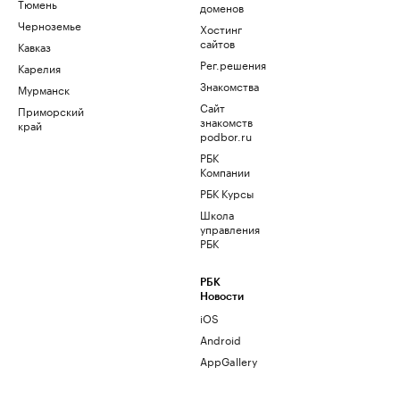
Тюмень
доменов
Черноземье
Хостинг
сайтов
Кавказ
Рег.решения
Карелия
Знакомства
Мурманск
Сайт
Приморский
знакомств
край
podbor.ru
РБК
Компании
РБК Курсы
Школа
управления
РБК
РБК
Новости
iOS
Android
AppGallery