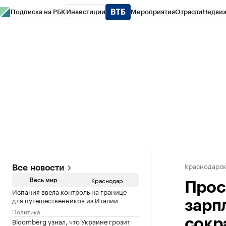
Подписка на РБК
Инвестиции
Мероприятия
Отрасли
Недви
РБК Курсы
РБК Life
Тренды
Визионеры
Национальные проекты
Горо
Газета
Спецпроекты СПб
Конференции СПб
Спецпроекты
Проверк
Краснодарск
Все новости
Краснодар
Весь мир
Прос
Испания ввела контроль на границе
для путешественников из Италии
зарп
Политика
Bloomberg узнал, что Украине грозит
сокра