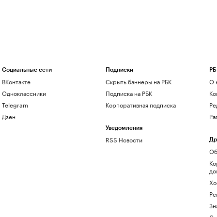
Социальные сети
Подписки
РБ
ВКонтакте
Скрыть баннеры на РБК
О 
Одноклассники
Подписка на РБК
Ко
Telegram
Корпоративная подписка
Ре
Дзен
Ра
Уведомления
RSS Новости
Др
Об
Ко
до
Хо
Ре
Зн
Са