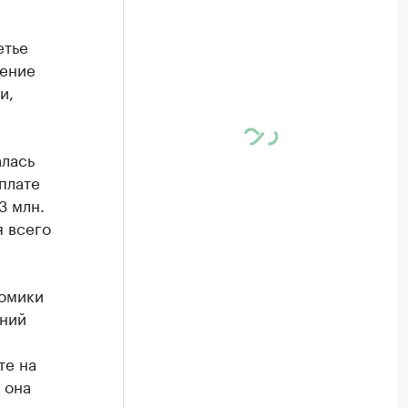
етье
шение
и,
алась
 плате
3 млн.
я всего
номики
шний
те на
 она