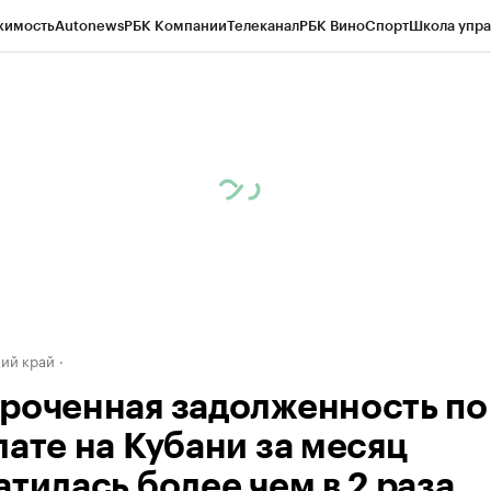
жимость
Autonews
РБК Компании
Телеканал
РБК Вино
Спорт
Школа упра
д
Стиль
Крипто
РБК Бизнес-среда
Дискуссионный клуб
Исследования
К
а контрагентов
Политика
Экономика
Бизнес
Технологии и медиа
Фина
ий край
роченная задолженность по
лате на Кубани за месяц
тилась более чем в 2 раза.