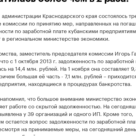
в администрации Краснодарского края состоялось тр
е комиссии по принятию мер, направленных на пога
ности по заработной плате кубанскими предприятиям
 в региональном министерстве экономики.
омства, заместитель председателя комиссии Игорь Г
что с 1 октября 2013 г. задолженность по заработной
сь на 14,4 млн. рублей. На 1 ноября она составляет 9,
ричем большая её часть - 7,1 млн. рублей – приходитс
едприятия, находящиеся в процедурах банкротства.
 напомнил, что большое внимание министерство эко
яет работе со скрытой задолженностью. На сегодня
выявлена у 39 организаций и одного ИП. Кроме того,
м остается вопрос задолженности по заработной пла
есмотря на принимаемые меры, на сегодняшний день