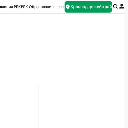
Краснодарский край
вления РБК
РБК Образование
редитные рейтинги
Франшизы
нсы
Рынок наличной валюты