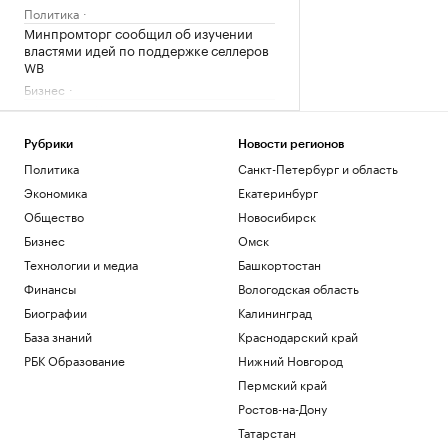
Политика
Минпромторг сообщил об изучении
властями идей по поддержке селлеров
WB
Бизнес
Александр Усик заявил, что у него есть
«два варианта» для прощального боя
Спорт
Рубрики
Новости регионов
Что такое медленная жизнь и какую
Политика
Санкт-Петербург и область
роль в этом играет дерево
Экономика
Екатеринбург
РБК и Старквуд
Общество
Новосибирск
Метеоролог рассказала о погоде в
Бизнес
Омск
Москве на выходных
Технологии и медиа
Башкортостан
Общество
Финансы
Вологодская область
Загрузить еще
Биографии
Калининград
База знаний
Краснодарский край
РБК Образование
Нижний Новгород
Пермский край
Ростов-на-Дону
Татарстан