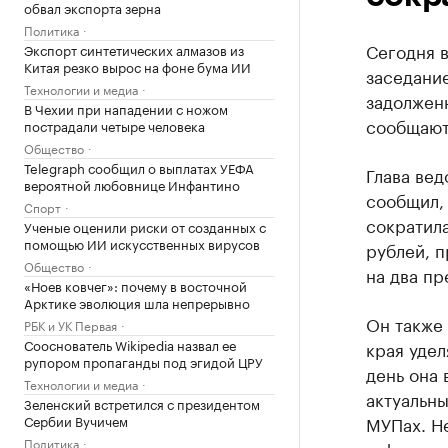
обвал экспорта зерна
Политика
Сегодня 
Экспорт синтетических алмазов из
Китая резко вырос на фоне бума ИИ
заседани
Технологии и медиа
задолжен
В Чехии при нападении с ножом
сообщают
пострадали четыре человека
Общество
Telegraph сообщил о выплатах УЕФА
Глава вед
вероятной любовнице Инфантино
сообщил, 
Спорт
сократила
Ученые оценили риски от созданных с
помощью ИИ искусственных вирусов
рублей, п
Общество
на два пр
«Ноев ковчег»: почему в восточной
Арктике эволюция шла непрерывно
Он также
РБК и УК Первая
Сооснователь Wikipedia назвал ее
края удел
рупором пропаганды под эгидой ЦРУ
день она 
Технологии и медиа
актуальны
Зеленский встретился с президентом
Сербии Вучичем
МУПах. Н
Политика