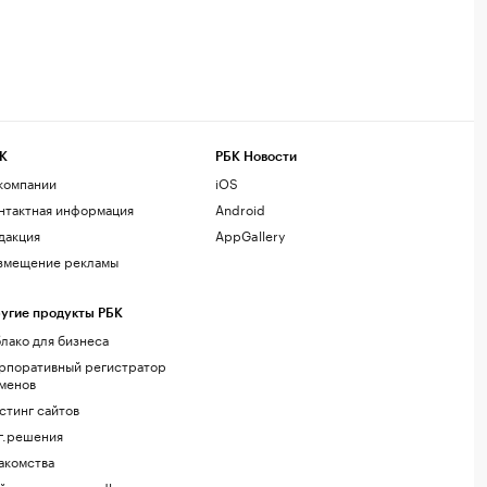
К
РБК Новости
компании
iOS
нтактная информация
Android
дакция
AppGallery
змещение рекламы
угие продукты РБК
лако для бизнеса
рпоративный регистратор
менов
стинг сайтов
г.решения
акомства
йт знакомств podbor.ru