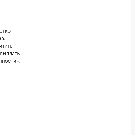
стко
а.
итить
 выплаты
нности»,