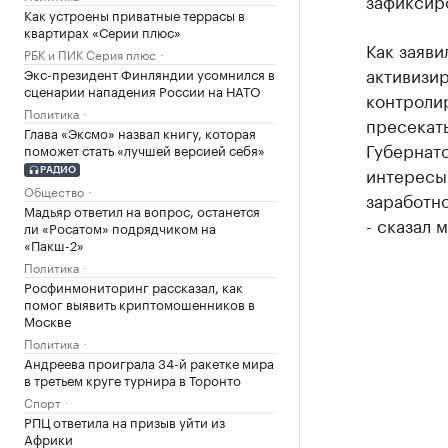
зафиксир
Как устроены приватные террасы в
квартирах «Серии плюс»
Как заяви
РБК и ПИК Серия плюс
активизи
Экс-президент Финляндии усомнился в
сценарии нападения России на НАТО
контроли
Политика
пресекать
Глава «Эксмо» назвал книгу, которая
Губернато
поможет стать «лучшей версией себя»
интересы
РАДИО
Общество
заработн
Мадьяр ответил на вопрос, останется
- сказал 
ли «Росатом» подрядчиком на
«Пакш-2»
Политика
Росфинмониторинг рассказал, как
помог выявить криптомошенников в
Москве
Политика
Андреева проиграла 34-й ракетке мира
в третьем круге турнира в Торонто
Спорт
РПЦ ответила на призыв уйти из
Африки