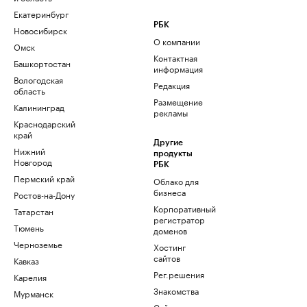
Екатеринбург
РБК
Новосибирск
О компании
Омск
Контактная
Башкортостан
информация
Вологодская
Редакция
область
Размещение
Калининград
рекламы
Краснодарский
край
Другие
Нижний
продукты
Новгород
РБК
Пермский край
Облако для
бизнеса
Ростов-на-Дону
Корпоративный
Татарстан
регистратор
Тюмень
доменов
Черноземье
Хостинг
сайтов
Кавказ
Рег.решения
Карелия
Знакомства
Мурманск
Сайт