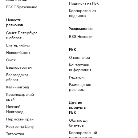
Подписка на РБК
РБК Образование
Корпоративная
подписка
Новости
регионов
Уведомления
Санкт-Петербург
RSS Новости
и область
Екатеринбург
РБК
Новосибирск
О компании
Омск
Контактная
Башкортостан
информация
Вологодская
Редакция
область
Размещение
Калининград
рекламы
Краснодарский
край
Другие
Нижний
продукты
Новгород
РБК
Пермский край
Облако для
бизнеса
Ростов-на-Дону
Корпоративный
Татарстан
регистратор