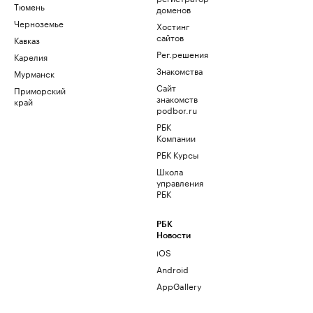
Тюмень
доменов
Черноземье
Хостинг
сайтов
Кавказ
Рег.решения
Карелия
Знакомства
Мурманск
Сайт
Приморский
знакомств
край
podbor.ru
РБК
Компании
РБК Курсы
Школа
управления
РБК
РБК
Новости
iOS
Android
AppGallery