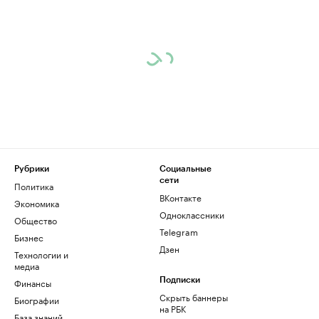
Рубрики
Социальные
сети
Политика
ВКонтакте
Экономика
Одноклассники
Общество
Telegram
Бизнес
Дзен
Технологии и
медиа
Финансы
Подписки
Скрыть баннеры
Биографии
на РБК
База знаний