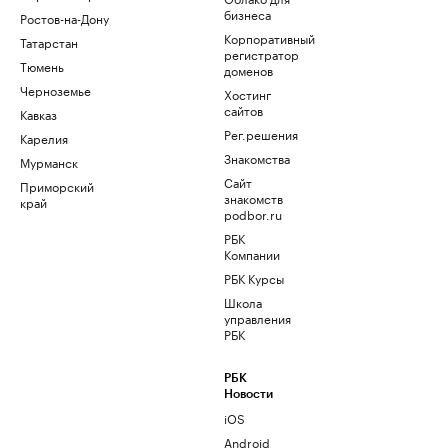
бизнеса
Ростов-на-Дону
Корпоративный
Татарстан
регистратор
Тюмень
доменов
Черноземье
Хостинг
сайтов
Кавказ
Рег.решения
Карелия
Знакомства
Мурманск
Сайт
Приморский
знакомств
край
podbor.ru
РБК
Компании
РБК Курсы
Школа
управления
РБК
РБК
Новости
iOS
Android