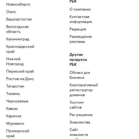
РБК
Новосибирск
О компании
Омск
Контактная
Башкортостан
информация
Вологодская
Редакция
область
Размещение
Калининград
рекламы
Краснодарский
край
Другие
Нижний
продукты
Новгород
РБК
Пермский край
Облако для
бизнеса
Ростов-на-Дону
Корпоративный
Татарстан
регистратор
Тюмень
доменов
Черноземье
Хостинг
сайтов
Кавказ
Рег.решения
Карелия
Знакомства
Мурманск
Сайт
Приморский
знакомств
край
podbor.ru