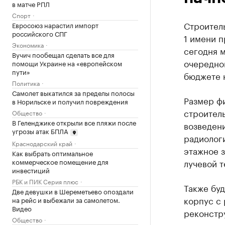
в матче РПЛ
Спорт
Строитель
Евросоюз нарастил импорт
российского СПГ
1 имени п
Экономика
сегодня 
Вучич пообещал сделать все для
очередно
помощи Украине на «европейском
пути»
бюджете 
Политика
Самолет выкатился за пределы полосы
Размер ф
в Норильске и получил повреждения
строитель
Общество
В Геленджике открыли все пляжи после
возведени
угрозы атак БПЛА
радиологи
Краснодарский край
этажное з
Как выбрать оптимальное
коммерческое помещение для
лучевой 
инвестиций
РБК и ПИК Серия плюс
Также буд
Две девушки в Шереметьево опоздали
корпус с 
на рейс и выбежали за самолетом.
Видео
реконстр
Общество