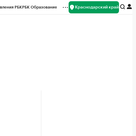
Краснодарский край
вления РБК
РБК Образование
редитные рейтинги
Франшизы
нсы
Рынок наличной валюты