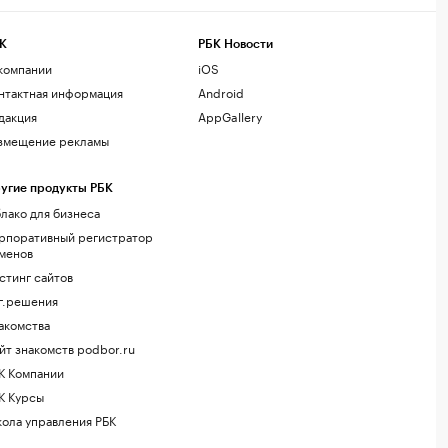
К
РБК Новости
компании
iOS
нтактная информация
Android
дакция
AppGallery
змещение рекламы
угие продукты РБК
лако для бизнеса
рпоративный регистратор
менов
стинг сайтов
г.решения
акомства
йт знакомств podbor.ru
К Компании
К Курсы
ола управления РБК