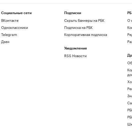
Социальные сети
Подписки
РБ
ВКонтакте
Скрыть баннеры на РБК
О 
Одноклассники
Подписка на РБК
Ко
Telegram
Корпоративная подписка
Ре
Дзен
Ра
Уведомления
RSS Новости
Др
Об
Ко
до
Хо
Ре
Зн
Са
РБ
РБ
Шк