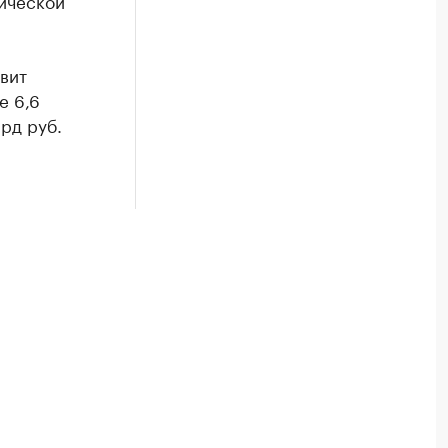
рической
вит
е 6,6
рд руб.