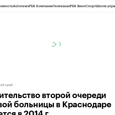
жимость
Autonews
РБК Компании
Телеканал
РБК Вино
Спорт
Школа упра
д
Стиль
Крипто
РБК Бизнес-среда
Дискуссионный клуб
Исследования
К
а контрагентов
Политика
Экономика
Бизнес
Технологии и медиа
Фина
ий край
ительство второй очереди
вой больницы в Краснодаре
тся в 2014 г.