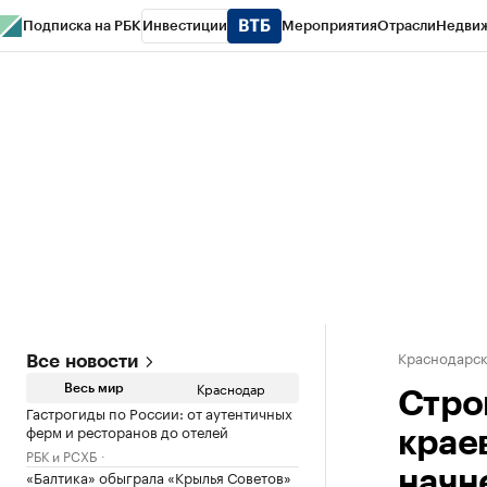
Подписка на РБК
Инвестиции
Мероприятия
Отрасли
Недви
РБК Курсы
РБК Life
Тренды
Визионеры
Национальные проекты
Горо
Газета
Спецпроекты СПб
Конференции СПб
Спецпроекты
Проверк
Краснодарск
Все новости
Краснодар
Весь мир
Стро
Гастрогиды по России: от аутентичных
ферм и ресторанов до отелей
крае
РБК и РСХБ
«Балтика» обыграла «Крылья Советов»
начне