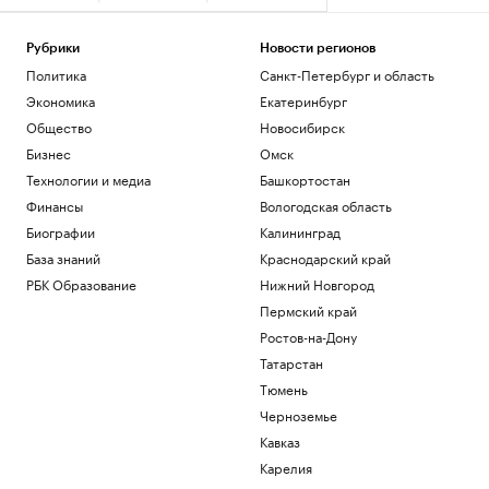
осени» в Москву
Общество
Рубрики
Новости регионов
Медведев рассказал о «жестких»
Политика
Санкт-Петербург и область
переговорах с Саркози в 2008 году
Политика
Экономика
Екатеринбург
Федорищев рассказал о последствиях
Общество
Новосибирск
атаки БПЛА на Самарскую область
Бизнес
Омск
Политика
Технологии и медиа
Башкортостан
Трое пострадали при ударе БПЛА по
грузовику в Белгородской области
Финансы
Вологодская область
Политика
Биографии
Калининград
Искусственный интеллект вызовет
База знаний
Краснодарский край
массовые увольнения — и еще 10
РБК Образование
Нижний Новгород
мифов
Пермский край
РБК и Yandex Cloud
Ростов-на-Дону
Загрузить еще
Татарстан
Тюмень
Черноземье
Кавказ
Карелия