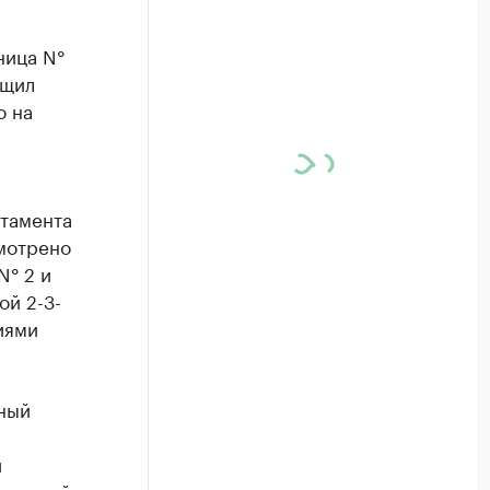
ница N°
бщил
о на
ртамента
мотре­но
N° 2 и
ой 2-3-
иями
жный
и