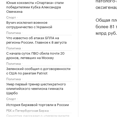
патолого-
Юные хоккеисты «Спартака» стали
ок­сигена
победителями Кубка Александра
Овечкина
Спорт
Общая пл
Вучич исключил военное
более 81 
сотрудничество с Украиной
млрд руб.
Политика
Что известно об атаках БПЛА на
регионы России. Главное к 8 августа
Политика
С начала суток ПВО сбила почти 20
дронов, летевших на Москву
Политика
Зеленский сообщил о договоренности
с США по ракетам Patriot
Политика
Умер первый тренер шестикратного
олимпийского чемпиона гимнаста
Щербо
Спорт
История биржевой торговли в России
РБК и Петербургская Биржа
Синоптик рассказал о «первом визите