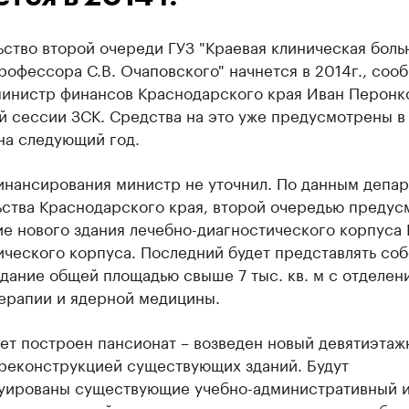
ство второй очереди ГУЗ "Краевая клиническая боль
рофессора С.В. Очаповского" начнется в 2014г., соо
министр финансов Краснодарского края Иван Перонк
й сессии ЗСК. Средства на это уже предусмотрены в
на следующий год.
инансирования министр не уточнил. По данным депа
ства Краснодарского края, второй очередью предус
е нового здания лечебно-диагно­стического корпуса 
че­ского корпуса. Последний будет представлять соб
дание общей площадью свыше 7 тыс. кв. м с отделен
терапии и ядерной медицины.
ет построен пансионат – воз­веден новый девятиэта
реконструкцией существующих зда­ний. Будут
уированы суще­ствующие учебно-административный 