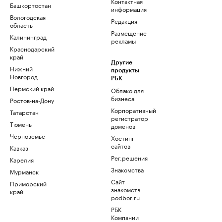
Контактная
Башкортостан
информация
Вологодская
Редакция
область
Размещение
Калининград
рекламы
Краснодарский
край
Другие
Нижний
продукты
Новгород
РБК
Пермский край
Облако для
бизнеса
Ростов-на-Дону
Корпоративный
Татарстан
регистратор
Тюмень
доменов
Черноземье
Хостинг
сайтов
Кавказ
Рег.решения
Карелия
Знакомства
Мурманск
Сайт
Приморский
знакомств
край
podbor.ru
РБК
Компании