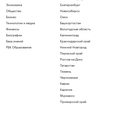
Патрушев посетил флагман ВМС
Экономика
Екатеринбург
Бразилии «Атлантико» в порту Рио-де-
Жанейро
Общество
Новосибирск
Политика
Бизнес
Омск
Федерацию футбола Южной Кореи
Технологии и медиа
Башкортостан
обвинили в оплате интимных услуг для
Финансы
Вологодская область
судей
Биографии
Калининград
Спорт
Reuters сообщил о поставках топлива
База знаний
Краснодарский край
из Южной Кореи в Россию
РБК Образование
Нижний Новгород
Экономика
Пермский край
Энди Джасси против бюрократии. Как
Ростов-на-Дону
новый CEO устроил перестройку в
Amazon
Татарстан
Образование
Тюмень
Трамп заявил, что может стать
Черноземье
последним президентом-
республиканцем в США
Кавказ
Политика
Карелия
Мурманск
Загрузить еще
Приморский край