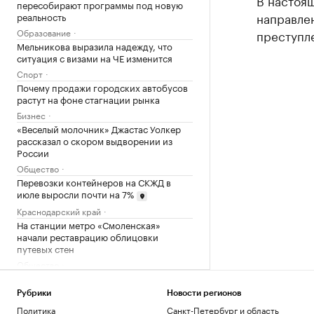
В настоя
пересобирают программы под новую
направле
реальность
Образование
преступле
Мельникова выразила надежду, что
ситуация с визами на ЧЕ изменится
Спорт
Почему продажи городских автобусов
растут на фоне стагнации рынка
Бизнес
«Веселый молочник» Джастас Уолкер
рассказал о скором выдворении из
России
Общество
Перевозки контейнеров на СКЖД в
июле выросли почти на 7%
Краснодарский край
На станции метро «Смоленская»
начали реставрацию облицовки
путевых стен
Общество
Что такое Executive MBA и зачем
получать эту степень
Рубрики
Новости регионов
Образование
Политика
Санкт-Петербург и область