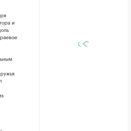
бря
тора и
доль
краевое
льным
а
 ружья
л
из