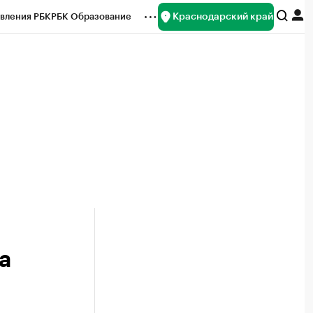
Краснодарский край
вления РБК
РБК Образование
редитные рейтинги
Франшизы
нсы
Рынок наличной валюты
а