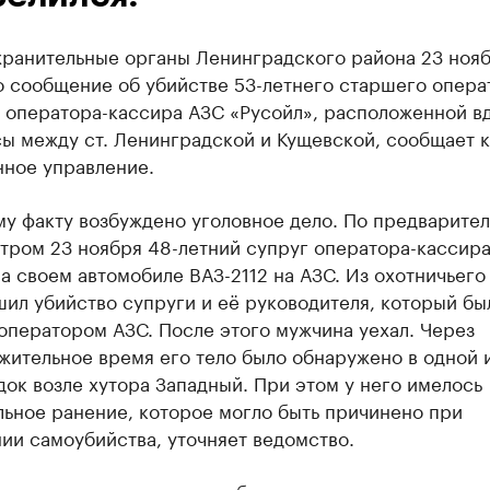
хранительные органы Ленинградского района 23 ноя
о сообщение об убийстве 53-летнего старшего опера
й оператора-кассира АЗС «Русойл», расположенной в
сы между ст. Ленинградской и Кущевской, сообщает 
нное управление.
му факту возбуждено уголовное дело. По предварите
тром 23 ноября 48-летний супруг оператора-кассир
а своем автомобиле ВАЗ-2112 на АЗС. Из охотничьего
ил убийство супруги и её руководителя, который бы
оператором АЗС. После этого мужчина уехал. Через
жительное время его тело было обнаружено в одной 
ок возле хутора Западный. При этом у него имелось
льное ранение, которое могло быть причинено при
ии самоубийства, уточняет ведомство.