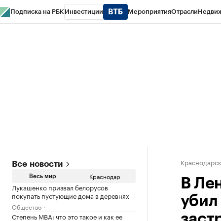
Подписка на РБК
Инвестиции
Мероприятия
Отрасли
Недви
РБК Курсы
РБК Life
Тренды
Визионеры
Национальные проекты
Горо
Газета
Спецпроекты СПб
Конференции СПб
Спецпроекты
Проверк
Краснодарск
Все новости
Краснодар
Весь мир
В Ле
Лукашенко призвал белорусов
покупать пустующие дома в деревнях
убил
Общество
Степень MBA: что это такое и как ее
заст