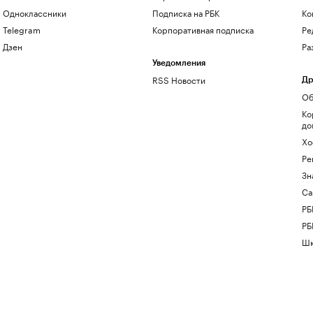
Одноклассники
Подписка на РБК
Ко
Telegram
Корпоративная подписка
Ре
Дзен
Ра
Уведомления
RSS Новости
Др
Об
Ко
до
Хо
Ре
Зн
Са
РБ
РБ
Шк