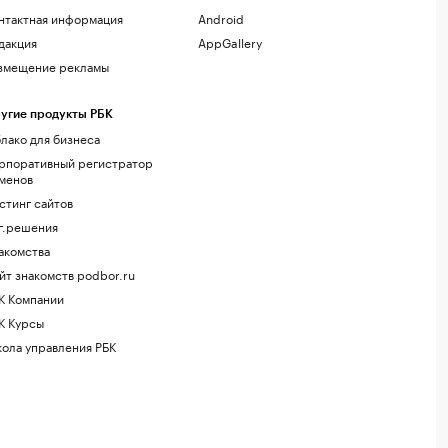
нтактная информация
Android
дакция
AppGallery
змещение рекламы
угие продукты РБК
лако для бизнеса
рпоративный регистратор
менов
стинг сайтов
г.решения
акомства
йт знакомств podbor.ru
К Компании
К Курсы
ола управления РБК