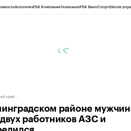
жимость
Autonews
РБК Компании
Телеканал
РБК Вино
Спорт
Школа упра
д
Стиль
Крипто
РБК Бизнес-среда
Дискуссионный клуб
Исследования
К
а контрагентов
Политика
Экономика
Бизнес
Технологии и медиа
Фина
ий край
нинградском районе мужчин
 двух работников АЗС и
релился.