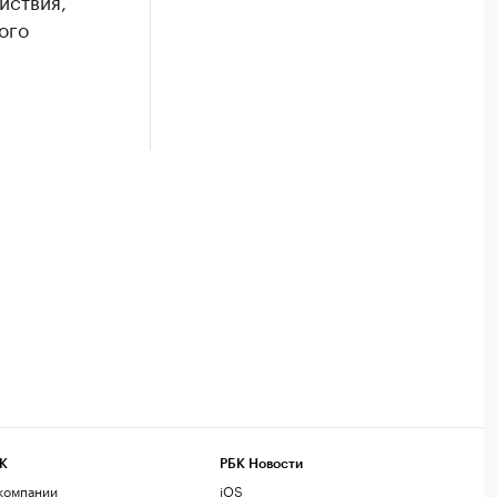
йствия,
ого
К
РБК Новости
компании
iOS