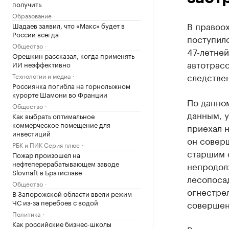
получить
Образование
В правоо
Шадаев заявил, что «Макс» будет в
России всегда
поступил
Общество
47-летне
Орешкин рассказал, когда применять
автотрас
ИИ неэффективно
следстве
Технологии и медиа
Россиянка погибла на горнолыжном
курорте Шамони во Франции
По данно
Общество
данным, у
Как выбрать оптимальное
коммерческое помещение для
приехал н
инвестиций
он соверш
РБК и ПИК Серия плюс
старшим 
Пожар произошел на
нефтеперерабатывающем заводе
непродол
Slovnaft в Братиславе
лесопосад
Общество
огнестре
В Запорожской области ввели режим
ЧС из-за перебоев с водой
совершен
Политика
Как российские бизнес-школы