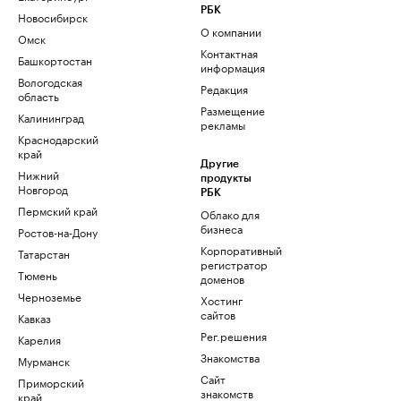
РБК
Новосибирск
О компании
Омск
Контактная
Башкортостан
информация
Вологодская
Редакция
область
Размещение
Калининград
рекламы
Краснодарский
край
Другие
Нижний
продукты
Новгород
РБК
Пермский край
Облако для
бизнеса
Ростов-на-Дону
Корпоративный
Татарстан
регистратор
Тюмень
доменов
Черноземье
Хостинг
сайтов
Кавказ
Рег.решения
Карелия
Знакомства
Мурманск
Сайт
Приморский
знакомств
край