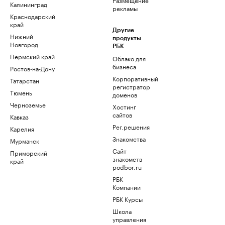
Калининград
рекламы
Краснодарский
край
Другие
Нижний
продукты
Новгород
РБК
Пермский край
Облако для
бизнеса
Ростов-на-Дону
Корпоративный
Татарстан
регистратор
Тюмень
доменов
Черноземье
Хостинг
сайтов
Кавказ
Рег.решения
Карелия
Знакомства
Мурманск
Сайт
Приморский
знакомств
край
podbor.ru
РБК
Компании
РБК Курсы
Школа
управления