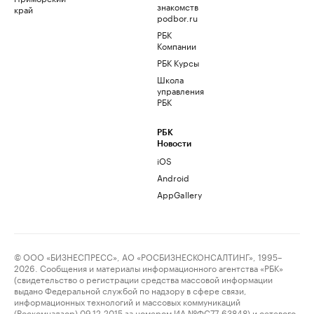
знакомств
край
podbor.ru
РБК
Компании
РБК Курсы
Школа
управления
РБК
РБК
Новости
iOS
Android
AppGallery
© ООО «БИЗНЕСПРЕСС», АО «РОСБИЗНЕСКОНСАЛТИНГ», 1995–
2026. Сообщения и материалы информационного агентства «РБК»
(свидетельство о регистрации средства массовой информации
выдано Федеральной службой по надзору в сфере связи,
информационных технологий и массовых коммуникаций
(Роскомнадзор) 09.12.2015 за номером ИА №ФС77-63848) и сетевого