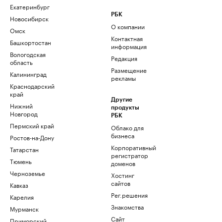
Екатеринбург
РБК
Новосибирск
О компании
Омск
Контактная
Башкортостан
информация
Вологодская
Редакция
область
Размещение
Калининград
рекламы
Краснодарский
край
Другие
Нижний
продукты
Новгород
РБК
Пермский край
Облако для
бизнеса
Ростов-на-Дону
Корпоративный
Татарстан
регистратор
Тюмень
доменов
Черноземье
Хостинг
сайтов
Кавказ
Рег.решения
Карелия
Знакомства
Мурманск
Сайт
Приморский