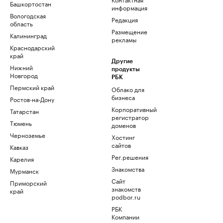
Башкортостан
информация
Вологодская
Редакция
область
Размещение
Калининград
рекламы
Краснодарский
край
Другие
Нижний
продукты
Новгород
РБК
Пермский край
Облако для
бизнеса
Ростов-на-Дону
Корпоративный
Татарстан
регистратор
Тюмень
доменов
Черноземье
Хостинг
сайтов
Кавказ
Рег.решения
Карелия
Знакомства
Мурманск
Сайт
Приморский
знакомств
край
podbor.ru
РБК
Компании