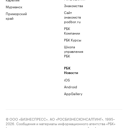
Знакомства
Мурманск
Сайт
Приморский
знакомств
край
podbor.ru
РБК
Компании
РБК Курсы
Школа
управления
РБК
РБК
Новости
iOS
Android
AppGallery
© ООО «БИЗНЕСПРЕСС», АО «РОСБИЗНЕСКОНСАЛТИНГ», 1995–
2026. Сообщения и материалы информационного агентства «РБК»
(свидетельство о регистрации средства массовой информации