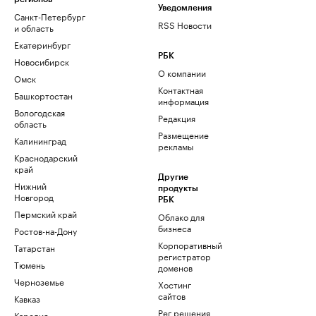
Уведомления
Санкт-Петербург
RSS Новости
и область
Екатеринбург
РБК
Новосибирск
О компании
Омск
Контактная
Башкортостан
информация
Вологодская
Редакция
область
Размещение
Калининград
рекламы
Краснодарский
край
Другие
Нижний
продукты
Новгород
РБК
Пермский край
Облако для
бизнеса
Ростов-на-Дону
Корпоративный
Татарстан
регистратор
Тюмень
доменов
Черноземье
Хостинг
сайтов
Кавказ
Рег.решения
Карелия