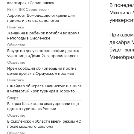
квартирах «Серии плюс»
В понеде
РБК и ПИК Серия плюс
Михаила 
Аэропорт Домодедово открыли для
университ
приема и вылета самолетов
Политика
Женщина и ребенок погибли во время
Приказом
непогоды в Смоленске
декабря 
Общество
будет зан
В суде по делу о порнографии для экс-
участницы «Дома-2» запросили арест
Минобрна
Общество
Иран сообщил об «операции против
целей врага» в Ормузском проливе
Политика
Шнайдер обыграла Калинскую и вышла
в четвертый круг турнира в Торонто
Спорт
В горах Казахстана эвакуировали еще
одного туриста из России
Общество
В Смоленской области ввели режим ЧС
после мощного циклона
Общество