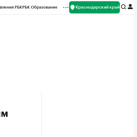
Краснодарский край
вления РБК
РБК Образование
редитные рейтинги
Франшизы
нсы
Рынок наличной валюты
им