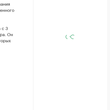
вания
венного
 с 3
ра. Он
торых