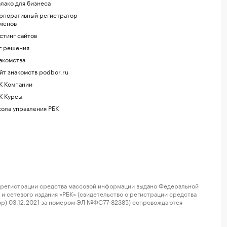
лако для бизнеса
рпоративный регистратор
менов
стинг сайтов
г.решения
акомства
йт знакомств podbor.ru
К Компании
К Курсы
ола управления РБК
регистрации средства массовой информации выдано Федеральной
и сетевого издания «РБК» (свидетельство о регистрации средства
ор) 03.12.2021 за номером ЭЛ №ФС77-82385) сопровождаются