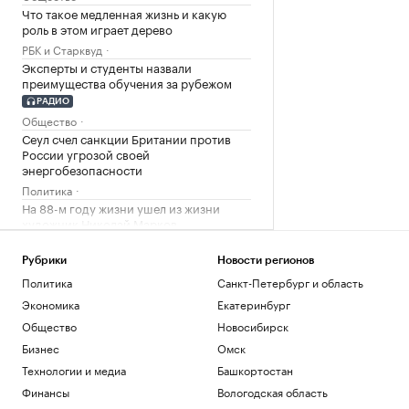
Что такое медленная жизнь и какую
роль в этом играет дерево
РБК и Старквуд
Эксперты и студенты назвали
преимущества обучения за рубежом
РАДИО
Общество
Сеул счел санкции Британии против
России угрозой своей
энергобезопасности
Политика
На 88-м году жизни ушел из жизни
художник Николай Марков
Общество
Отличия бензина классов Евро-2,
Рубрики
Новости регионов
Евро-3, Евро-4 и Евро-5. Видео РБК
Политика
Санкт-Петербург и область
Общество
Экономика
Екатеринбург
Генсек ООН осудил атаки украинских
Общество
Новосибирск
беспилотников на регионы России
Бизнес
Омск
Политика
Будущее Ходынского поля: от пашни и
Технологии и медиа
Башкортостан
аэродрома до города в городе
Финансы
Вологодская область
РБК и Stone