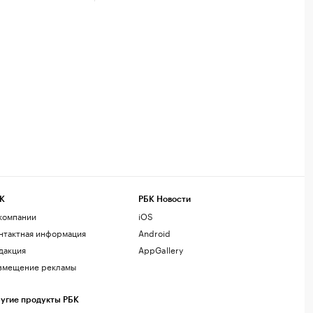
К
РБК Новости
компании
iOS
нтактная информация
Android
дакция
AppGallery
змещение рекламы
угие продукты РБК