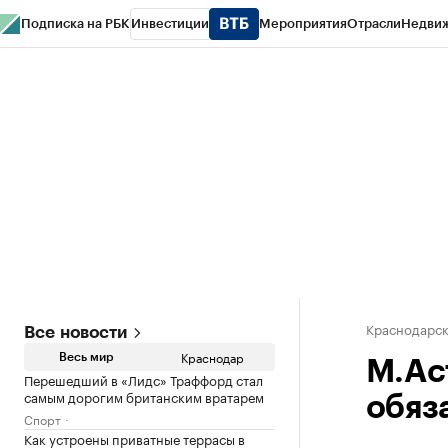
Подписка на РБК
Инвестиции
Мероприятия
Отрасли
Недви
РБК Курсы
РБК Life
Тренды
Визионеры
Национальные проекты
Горо
Газета
Спецпроекты СПб
Конференции СПб
Спецпроекты
Проверк
Краснодарск
Все новости
Краснодар
Весь мир
М.Ас
Перешедший в «Лидс» Траффорд стал
самым дорогим британским вратарем
обяз
Спорт
Как устроены приватные террасы в