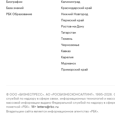
Биографии
Калининград
Футболисты «Сочи» из-за закрытия
База знаний
Краснодарский край
аэропорта не смогли вылететь на матч
РБК Образование
Нижний Новгород
Спорт
Винисиус продлил контракт с «Реалом»
Пермский край
на фоне слухов об уходе в «Арсенал»
Ростов-на-Дону
Спорт
Татарстан
Российский прыгун в воду взял второе
Тюмень
золото на чемпионате Европы
Спорт
Черноземье
«Аэрофлот» предупредил об
Кавказ
изменении расписания в Сочи и
Карелия
Геленджике
Мурманск
Политика
Приморский край
Загрузить еще
© ООО «БИЗНЕСПРЕСС», АО «РОСБИЗНЕСКОНСАЛТИНГ», 1995–2026. Сообщ
службой по надзору в сфере связи, информационных технологий и масс
массовой информации выдано Федеральной службой по надзору в сфере
пометкой «РБК».
letters@rbc.ru
18+
Владельцем сайта является информационное агентство «РБК».