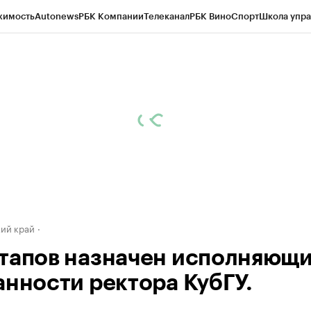
жимость
Autonews
РБК Компании
Телеканал
РБК Вино
Спорт
Школа упра
д
Стиль
Крипто
РБК Бизнес-среда
Дискуссионный клуб
Исследования
К
а контрагентов
Политика
Экономика
Бизнес
Технологии и медиа
Фина
ий край
тапов назначен исполняющ
анности ректора КубГУ.