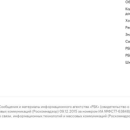
Об
Ко
до
Хо
Ре
Зн
Са
РБ
РБ
Шк
ения и материалы информационного агентства «РБК» (свидетельство о 
овых коммуникаций (Роскомнадзор) 09.12.2015 за номером ИА №ФС77-63848) 
 связи, информационных технологий и массовых коммуникаций (Роскомнадз