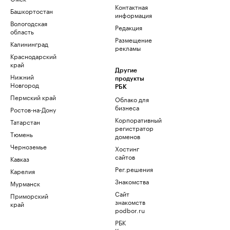
Контактная
Башкортостан
информация
Вологодская
Редакция
область
Размещение
Калининград
рекламы
Краснодарский
край
Другие
Нижний
продукты
Новгород
РБК
Пермский край
Облако для
бизнеса
Ростов-на-Дону
Корпоративный
Татарстан
регистратор
Тюмень
доменов
Черноземье
Хостинг
сайтов
Кавказ
Рег.решения
Карелия
Знакомства
Мурманск
Сайт
Приморский
знакомств
край
podbor.ru
РБК