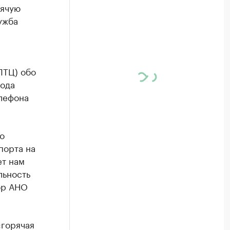
рячую
ужба
ЛТЦ) обо
рода
елефона
о
порта на
ет нам
льность
ор АНО
«горячая