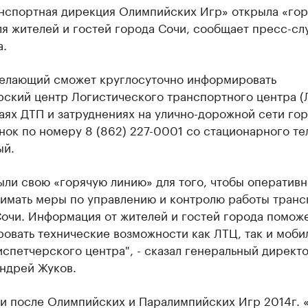
нспортная дирекция Олимпийских Игр» открыла «го
я жителей и гостей города Сочи, сообщает пресс-сл
а.
елающий сможет круглосуточно информировать
рский центр Логистического транспортного центра (
аях ДТП и затруднениях на улично-дорожной сети го
нок по номеру 8 (862) 227-0001 со стационарного т
ый.
ли свою «горячую линию» для того, чтобы оперативн
имать меры по управлению и контролю работы транс
Сочи. Информация от жителей и гостей города помож
овать технические возможности как ЛТЦ, так и моби
спетчерского центра", - сказал генеральный директ
ндрей Жуков.
 и после Олимпийских и Паралимпийских Игр 2014г. 