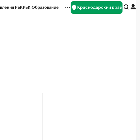
Краснодарский край
вления РБК
РБК Образование
редитные рейтинги
Франшизы
нсы
Рынок наличной валюты