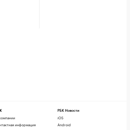
К
РБК Новости
компании
iOS
нтактная информация
Android