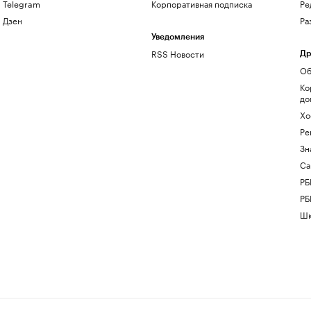
Telegram
Корпоративная подписка
Ре
Дзен
Ра
Уведомления
RSS Новости
Др
Об
Ко
до
Хо
Ре
Зн
Са
РБ
РБ
Шк