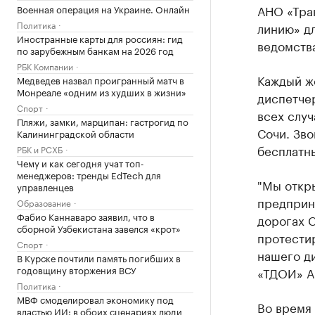
АНО «Тра
Военная операция на Украине. Онлайн
Политика
линию» дл
Иностранные карты для россиян: гид
ведомств
по зарубежным банкам на 2026 год
РБК Компании
Каждый ж
Медведев назвал проигранный матч в
Монреале «одним из худших в жизни»
диспетче
Спорт
всех случ
Пляжи, замки, марципан: гастрогид по
Сочи. Зво
Калининградской области
бесплатн
РБК и РСХБ
Чему и как сегодня учат топ-
менеджеров: тренды EdTech для
"Мы откры
управленцев
предприн
Образование
Фабио Каннаваро заявил, что в
дорогах 
сборной Узбекистана завелся «крот»
протестир
Спорт
нашего ди
В Курске почтили память погибших в
годовщину вторжения ВСУ
«ТДОИ» А
Политика
МВФ смоделировал экономику под
Во время
властью ИИ: в обоих сценариях люди