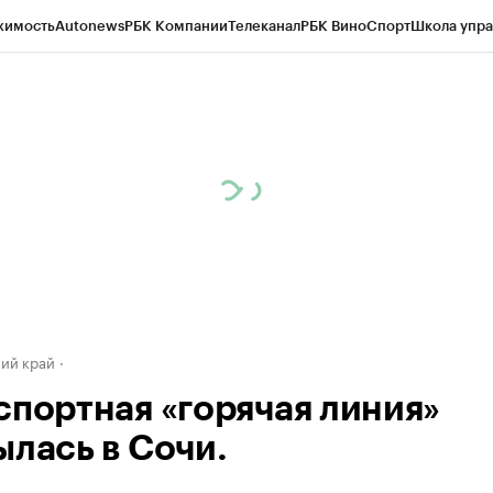
жимость
Autonews
РБК Компании
Телеканал
РБК Вино
Спорт
Школа упра
д
Стиль
Крипто
РБК Бизнес-среда
Дискуссионный клуб
Исследования
К
а контрагентов
Политика
Экономика
Бизнес
Технологии и медиа
Фина
ий край
спортная «горячая линия»
ылась в Сочи.