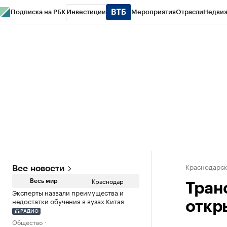
Подписка на РБК
Инвестиции
Мероприятия
Отрасли
Недви
РБК Курсы
РБК Life
Тренды
Визионеры
Национальные проекты
Горо
Газета
Спецпроекты СПб
Конференции СПб
Спецпроекты
Проверк
Краснодарск
Все новости
Краснодар
Весь мир
Тран
Эксперты назвали преимущества и
недостатки обучения в вузах Китая
откр
РАДИО
Общество