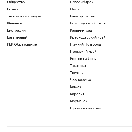
Общество
Новосибирск
Бизнес
Китайскую шпионскую программу
Бизнес
Омск
обнаружили в 13 странах
Технологии и медиа
Башкортостан
Технологии и медиа
Финансы
Вологодская область
Руководителю тоже нужно планировать
Биографии
Калининград
развитие. 4 шага, как это сделать
База знаний
Краснодарский край
Образование
Какие дивиденды выплатит «Яндекс» за
РБК Образование
Нижний Новгород
первое полугодие
Пермский край
Инвестиции
Ростов-на-Дону
«Спартак» купил косовского форварда
Татарстан
Даку вопреки протестам фанатов
Тюмень
Спорт
Почему трагедии не останавливают
Черноземье
альпинистов от похода в горы
Кавказ
Стиль
Карелия
Мурманск
Загрузить еще
Приморский край