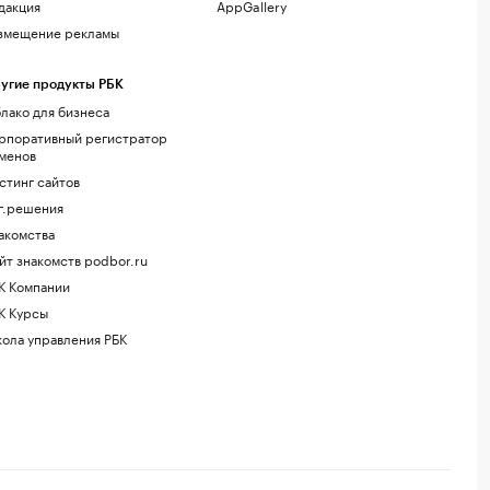
дакция
AppGallery
змещение рекламы
угие продукты РБК
лако для бизнеса
рпоративный регистратор
менов
стинг сайтов
г.решения
акомства
йт знакомств podbor.ru
К Компании
К Курсы
ола управления РБК