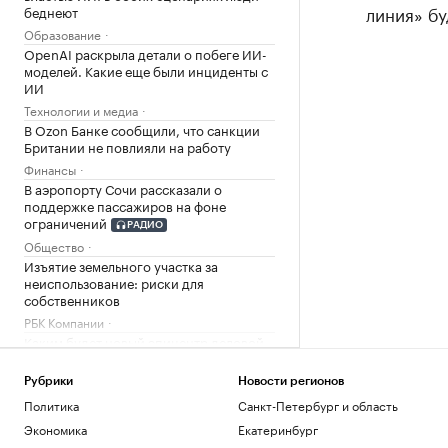
линия» бу
беднеют
Образование
OpenAI раскрыла детали о побеге ИИ-
моделей. Какие еще были инциденты с
ИИ
Технологии и медиа
В Ozon Банке сообщили, что санкции
Британии не повлияли на работу
Финансы
В аэропорту Сочи рассказали о
поддержке пассажиров на фоне
ограничений
РАДИО
Общество
Изъятие земельного участка за
неиспользование: риски для
собственников
РБК Компании
Каким будет новый эпицентр деловой
активности на Ходынке
РБК и Stone
Рубрики
Новости регионов
Глава «Эксмо» рассказал о
Политика
Санкт-Петербург и область
последствиях атак на склады для
Экономика
Екатеринбург
книжного рынка