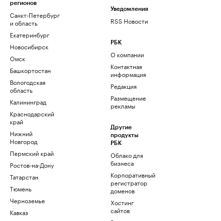
регионов
Уведомления
Санкт-Петербург
RSS Новости
и область
Екатеринбург
РБК
Новосибирск
О компании
Омск
Контактная
Башкортостан
информация
Вологодская
Редакция
область
Размещение
Калининград
рекламы
Краснодарский
край
Другие
Нижний
продукты
Новгород
РБК
Пермский край
Облако для
бизнеса
Ростов-на-Дону
Корпоративный
Татарстан
регистратор
Тюмень
доменов
Черноземье
Хостинг
сайтов
Кавказ