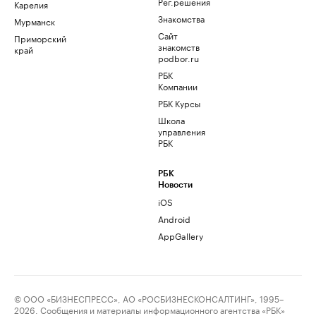
Рег.решения
Карелия
Знакомства
Мурманск
Сайт
Приморский
знакомств
край
podbor.ru
РБК
Компании
РБК Курсы
Школа
управления
РБК
РБК
Новости
iOS
Android
AppGallery
© ООО «БИЗНЕСПРЕСС», АО «РОСБИЗНЕСКОНСАЛТИНГ», 1995–
2026. Сообщения и материалы информационного агентства «РБК»