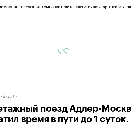
жимость
Autonews
РБК Компании
Телеканал
РБК Вино
Спорт
Школа упра
д
Стиль
Крипто
РБК Бизнес-среда
Дискуссионный клуб
Исследования
К
а контрагентов
Политика
Экономика
Бизнес
Технологии и медиа
Фина
ий край
этажный поезд Адлер-Моск
тил время в пути до 1 суток.