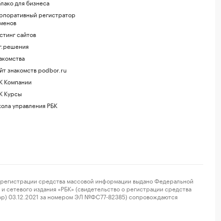
лако для бизнеса
рпоративный регистратор
менов
стинг сайтов
г.решения
акомства
йт знакомств podbor.ru
К Компании
К Курсы
ола управления РБК
регистрации средства массовой информации выдано Федеральной
и сетевого издания «РБК» (свидетельство о регистрации средства
ор) 03.12.2021 за номером ЭЛ №ФС77-82385) сопровождаются