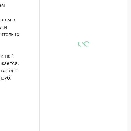
ем
енем в
ути
сительно
и на 1
лжается,
 вагоне
 руб.