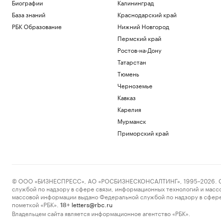
Биографии
Калининград
Политика
База знаний
Краснодарский край
Испания ввела контроль на границе
РБК Образование
Нижний Новгород
для путешественников из Италии
Пермский край
Политика
Bloomberg узнал, что Украине грозит
Ростов-на-Дону
обвал экспорта зерна
Татарстан
Политика
Тюмень
Экспорт синтетических алмазов из
Черноземье
Китая резко вырос на фоне бума ИИ
Технологии и медиа
Кавказ
В Чехии при нападении с ножом
Карелия
пострадали четыре человека
Мурманск
Общество
Приморский край
Telegraph сообщил о выплатах УЕФА
вероятной любовнице Инфантино
Спорт
Загрузить еще
© ООО «БИЗНЕСПРЕСС», АО «РОСБИЗНЕСКОНСАЛТИНГ», 1995–2026. Сообщ
службой по надзору в сфере связи, информационных технологий и масс
массовой информации выдано Федеральной службой по надзору в сфере
пометкой «РБК».
letters@rbc.ru
18+
Владельцем сайта является информационное агентство «РБК».