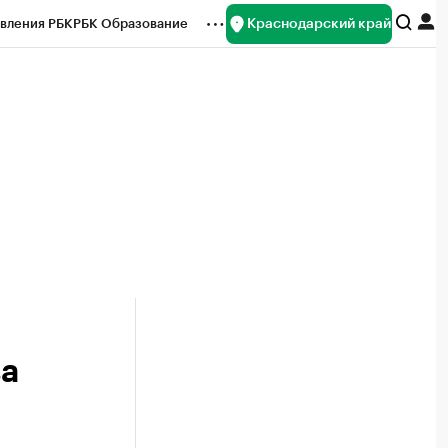
Краснодарский край
вления РБК
РБК Образование
редитные рейтинги
Франшизы
нсы
Рынок наличной валюты
ва