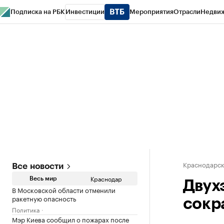
Подписка на РБК
Инвестиции
Мероприятия
Отрасли
Недви
РБК Курсы
РБК Life
Тренды
Визионеры
Национальные проекты
Горо
Газета
Спецпроекты СПб
Конференции СПб
Спецпроекты
Проверк
Краснодарск
Все новости
Краснодар
Весь мир
Двух
В Московской области отменили
ракетную опасность
сокра
Политика
Мэр Киева сообщил о пожарах после