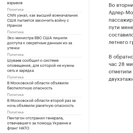
взрывов
Во вторн
Политика
Адлер-Мо
CNN узнал, как высший военачальник
пассажир
США пытается закончить войну с
Ираном
пути мене
Политика
составило
Экс-министра ВВС США лишили
летнего г
доступа к секретным данным из-за
утечки
Политика
В обратно
Шуваев сообщил о системе
час 28 ми
оповещения, для которой не нужны
сеть и зарядка
отметили
Политика
двухэтажн
В Московской области объявили
беспилотную опасность
Политика
В Московской области второй раз за
ночь объявили ракетную опасность
Политика
Пентагон отстранил генерала,
отвечавшего за помощь Украине и
фланг НАТО