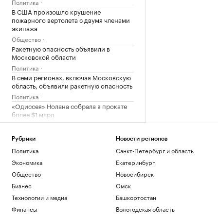
Политика
В США произошло крушение
пожарного вертолета с двумя членами
экипажа
Общество
Ракетную опасность объявили в
Московской области
Политика
В семи регионах, включая Московскую
область, объявили ракетную опасность
Политика
«Одиссея» Нолана собрала в прокате
более $1 млрд
Общество
Bloomberg узнал, когда планируют
Рубрики
Новости регионов
завершить испытания «Золотого
Политика
Санкт-Петербург и область
купола»
Политика
Экономика
Екатеринбург
Четыре доступных и понятных
Общество
Новосибирск
инструмента диверсификации
Бизнес
Омск
накоплений
Технологии и медиа
Башкортостан
РБК и Сбер
Трамп попросил уйти с заседания
Финансы
Вологодская область
Госдепа раньше, чтобы «вести войну»