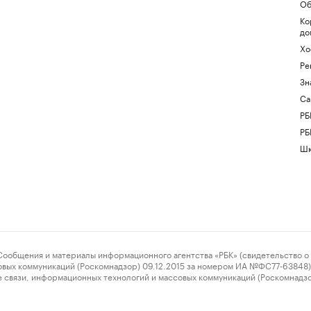
Об
Ко
до
Хо
Ре
Зн
Са
РБ
РБ
Шк
ения и материалы информационного агентства «РБК» (свидетельство о 
овых коммуникаций (Роскомнадзор) 09.12.2015 за номером ИА №ФС77-63848) 
 связи, информационных технологий и массовых коммуникаций (Роскомнадз