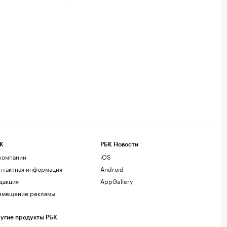
К
РБК Новости
компании
iOS
нтактная информация
Android
дакция
AppGallery
змещение рекламы
угие продукты РБК