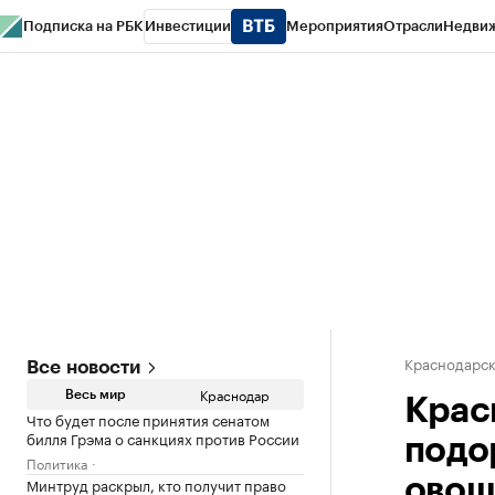
Подписка на РБК
Инвестиции
Мероприятия
Отрасли
Недви
РБК Курсы
РБК Life
Тренды
Визионеры
Национальные проекты
Горо
Газета
Спецпроекты СПб
Конференции СПб
Спецпроекты
Проверк
Краснодарск
Все новости
Краснодар
Весь мир
Крас
Что будет после принятия сенатом
билля Грэма о санкциях против России
подо
Политика
Минтруд раскрыл, кто получит право
овощ