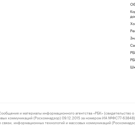
Об
Ко
до
Хо
Ре
Зн
Са
РБ
РБ
Шк
ения и материалы информационного агентства «РБК» (свидетельство о 
овых коммуникаций (Роскомнадзор) 09.12.2015 за номером ИА №ФС77-63848) 
 связи, информационных технологий и массовых коммуникаций (Роскомнадз