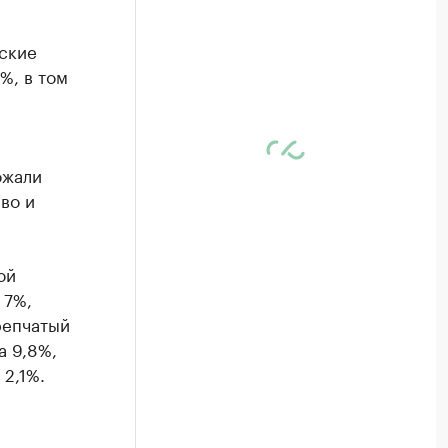
ьские
%, в том
ожали
во и
ой
 7%,
репчатый
а 9,8%,
 2,1%.