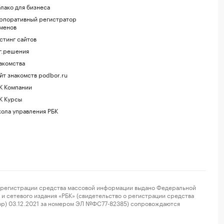
лако для бизнеса
рпоративный регистратор
менов
стинг сайтов
г.решения
акомства
йт знакомств podbor.ru
К Компании
К Курсы
ола управления РБК
регистрации средства массовой информации выдано Федеральной
и сетевого издания «РБК» (свидетельство о регистрации средства
ор) 03.12.2021 за номером ЭЛ №ФС77-82385) сопровождаются