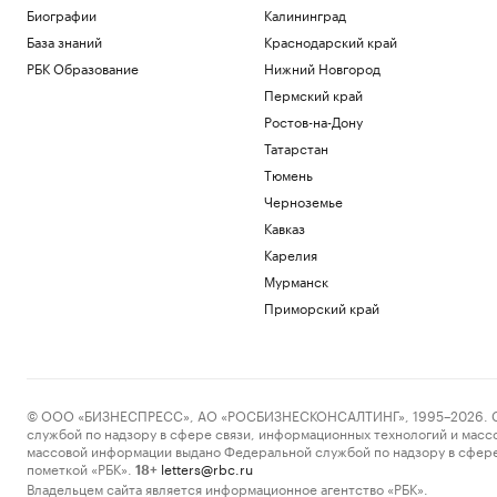
последних днях Диего Марадоны
Биографии
Калининград
Спорт
База знаний
Краснодарский край
Литовец на автомобиле протаранил
РБК Образование
Нижний Новгород
заграждения, пытаясь попасть в
Россию
Пермский край
Общество
Ростов-на-Дону
Перед пожаром на НПЗ Slovnaft в
Татарстан
Братиславе произошел взрыв
Тюмень
Общество
Черноземье
В каких странах дети при рождении
получают гражданство. Карта мира
Кавказ
Общество
Карелия
19-летняя россиянка впервые победила
Мурманск
соперницу из топ-20 на турнире WTA
Приморский край
Спорт
Загрузить еще
© ООО «БИЗНЕСПРЕСС», АО «РОСБИЗНЕСКОНСАЛТИНГ», 1995–2026. Сообщ
службой по надзору в сфере связи, информационных технологий и масс
массовой информации выдано Федеральной службой по надзору в сфере
пометкой «РБК».
letters@rbc.ru
18+
Владельцем сайта является информационное агентство «РБК».