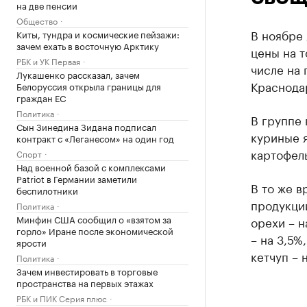
на две пенсии
Общество
В ноябре 
Киты, тундра и космические пейзажи:
зачем ехать в восточную Арктику
цены на т
РБК и УК Первая
числе на 
Лукашенко рассказал, зачем
Краснода
Белоруссия открыла границы для
граждан ЕС
Политика
В группе 
Сын Зинедина Зидана подписал
куриные я
контракт с «Леганесом» на один год
картофель
Спорт
Над военной базой с комплексами
Patriot в Германии заметили
В то же 
беспилотники
продукции
Политика
Минфин США сообщил о «взятом за
орехи – н
горло» Иране после экономической
– на 3,5%
ярости
кетчуп – 
Политика
Зачем инвестировать в торговые
пространства на первых этажах
РБК и ПИК Серия плюс