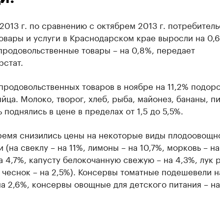
2013 г. по сравнению с октябрем 2013 г. потребител
овары и услуги в Краснодарском крае выросли на 0,6
продовольственные товары – на 0,8%, передает
рстат.
продовольственных товаров в ноябре на 11,2% подор
йца. Молоко, творог, хлеб, рыба, майонез, бананы, пи
 поднялись в цене в пределах от 1,5 до 5,5%.
время снизились цены на некоторые виды плодоовощн
 (на свеклу – на 11%, лимоны – на 10,7%, морковь – на
а 4,7%, капусту белокочанную свежую – на 4,3%, лук 
, чеснок – на 2,5%). Консервы томатные подешевели н
на 2,6%, консервы овощные для детского питания – на