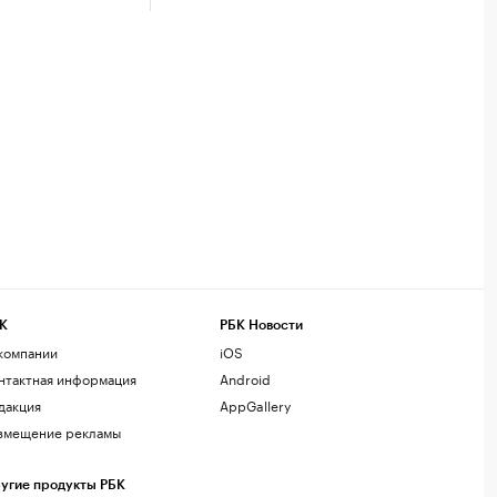
К
РБК Новости
компании
iOS
нтактная информация
Android
дакция
AppGallery
змещение рекламы
угие продукты РБК