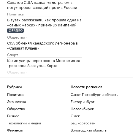
Сенатор США назвал «выстрелом в
ногу» проект санкций против России
Политика
В вузах рассказали, как прошла одна из
«самых жарких» приемных кампаний
РАДИО
Общество
СКА обменял канадского легионера в
«Салават Юлаев»
Спорт
Какие улицы перекроют в Москве из-за
триатлона 8 августа. Карта
Общество
Мельникова назвала мерзким отказ
Хорватии в выдаче виз россиянам
Рубрики
Новости регионов
Спорт
Политика
Санкт-Петербург и область
Сенат США одобрил «адские» санкции
против России
Экономика
Екатеринбург
Политика
Общество
Новосибирск
Водитель автобуса сбил ногой дрон со
Бизнес
Омск
взрывчаткой в аэропорту Лейпцига
Технологии и медиа
Башкортостан
Политика
Финансы
Вологодская область
В Аргентине массажист рассказал о