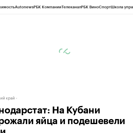
жимость
Autonews
РБК Компании
Телеканал
РБК Вино
Спорт
Школа упра
д
Стиль
Крипто
РБК Бизнес-среда
Дискуссионный клуб
Исследования
К
а контрагентов
Политика
Экономика
Бизнес
Технологии и медиа
Фина
ий край
нодарстат: На Кубани
рожали яйца и подешевели
и.