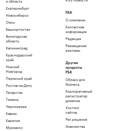
и область
Екатеринбург
РБК
Новосибирск
О компании
Омск
Контактная
Башкортостан
информация
Вологодская
Редакция
область
Размещение
Калининград
рекламы
Краснодарский
край
Другие
Нижний
продукты
Новгород
РБК
Пермский край
Облако для
бизнеса
Ростов-на-Дону
Корпоративный
Татарстан
регистратор
Тюмень
доменов
Черноземье
Хостинг
сайтов
Кавказ
Рег.решения
Карелия
Знакомства
Мурманск